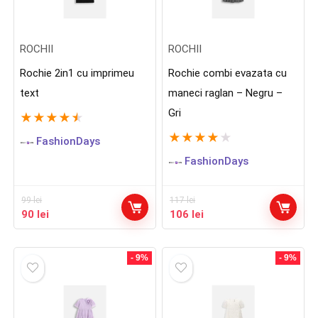
ROCHII
ROCHII
Rochie 2in1 cu imprimeu
Rochie combi evazata cu
text
maneci raglan – Negru –
Gri
★
★
★
★
★
★
★
★
★
★
FashionDays
FashionDays
99
lei
117
lei
Prețul
Prețul
Prețul
Prețul
90
lei
106
lei
inițial
curent
inițial
curent
a
este:
a
este:
fost:
90 lei.
fost:
106 lei.
- 9%
- 9%
99 lei.
117 lei.