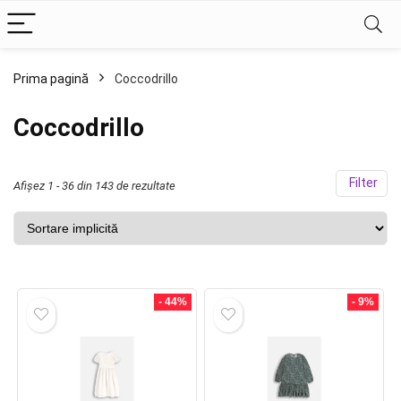
Prima pagină
Coccodrillo
ț
ț
im
xim
Coccodrillo
Filter
Afișez 1 - 36 din 143 de rezultate
- 44%
- 9%