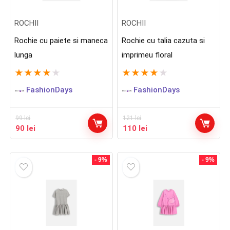
ROCHII
ROCHII
Rochie cu paiete si maneca
Rochie cu talia cazuta si
lunga
imprimeu floral
★
★
★
★
★
★
★
★
★
★
FashionDays
FashionDays
99
lei
121
lei
Prețul
Prețul
Prețul
Prețul
90
lei
110
lei
inițial
curent
inițial
curent
a
este:
a
este:
fost:
90 lei.
fost:
110 lei.
- 9%
- 9%
99 lei.
121 lei.