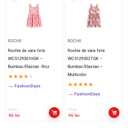
ROCHII
ROCHII
Rochie de vara fete
Rochie de vara fete
WC5129301HGK –
WC5129302TGK –
Bumbac/Elastan -Roz
Bumbac/Elastan –
Multicolor
★
★
★
★
★
★
★
★
★
★
FashionDays
FashionDays
87
lei
97
lei
Prețul
Prețul
Prețul
Prețul
86
lei
96
lei
inițial
curent
inițial
curent
a
este:
a
este: