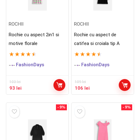
ROCHII
ROCHII
Rochie cu aspect 2in1 si
Rochie cu aspect de
motive florale
catifea si croiala tip A
★
★
★
★
★
★
★
★
★
★
FashionDays
FashionDays
103
lei
109
lei
Prețul
Prețul
Prețul
Prețul
93
lei
106
lei
inițial
curent
inițial
curent
a
este:
a
este:
fost:
93 lei.
fost:
106 lei.
- 9%
- 9%
103 lei.
109 lei.