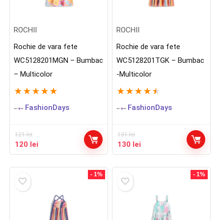
ROCHII
ROCHII
Rochie de vara fete
Rochie de vara fete
WC5128201MGN – Bumbac
WC5128201TGK – Bumbac
– Multicolor
-Multicolor
★
★
★
★
★
★
★
★
★
★
FashionDays
FashionDays
121
lei
131
lei
Prețul
Prețul
Prețul
Prețul
120
lei
130
lei
inițial
curent
inițial
curent
a
este:
a
este:
fost:
120 lei.
fost:
130 lei.
- 1%
- 1%
121 lei.
131 lei.