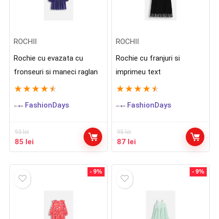
ROCHII
ROCHII
Rochie cu evazata cu
Rochie cu franjuri si
fronseuri si maneci raglan
imprimeu text
★
★
★
★
★
★
★
★
★
★
FashionDays
FashionDays
93
lei
95
lei
Prețul
Prețul
Prețul
Prețul
85
lei
87
lei
inițial
curent
inițial
curent
a
este:
a
este:
fost:
85 lei.
fost:
87 lei.
- 9%
- 9%
93 lei.
95 lei.