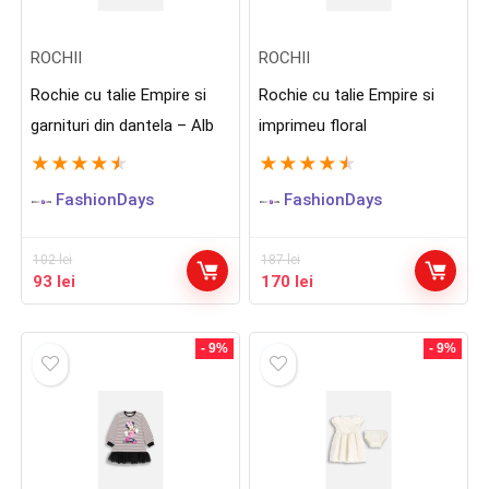
ROCHII
ROCHII
Rochie cu talie Empire si
Rochie cu talie Empire si
garnituri din dantela – Alb
imprimeu floral
★
★
★
★
★
★
★
★
★
★
FashionDays
FashionDays
102
lei
187
lei
Prețul
Prețul
Prețul
Prețul
93
lei
170
lei
inițial
curent
inițial
curent
a
este:
a
este:
fost:
93 lei.
fost:
170 lei.
- 9%
- 9%
102 lei.
187 lei.