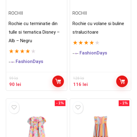
ROCHII
ROCHII
Rochie cu terminatie din
Rochie cu volane si buline
tulle si tematica Disney –
stralucitoare
Alb – Negru
★
★
★
★
★
★
★
★
★
★
FashionDays
FashionDays
99
lei
128
lei
Prețul
Prețul
Prețul
Prețul
90
lei
116
lei
inițial
curent
inițial
curent
a
este:
a
este:
fost:
90 lei.
fost:
116 lei.
- 1%
- 1%
99 lei.
128 lei.