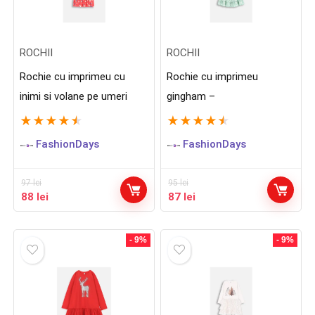
ROCHII
ROCHII
Rochie cu imprimeu cu
Rochie cu imprimeu
inimi si volane pe umeri
gingham –
★
★
★
★
★
★
★
★
★
★
FashionDays
FashionDays
97
lei
95
lei
Prețul
Prețul
Prețul
Prețul
88
lei
87
lei
inițial
curent
inițial
curent
a
este:
a
este:
fost:
88 lei.
fost:
87 lei.
- 9%
- 9%
97 lei.
95 lei.