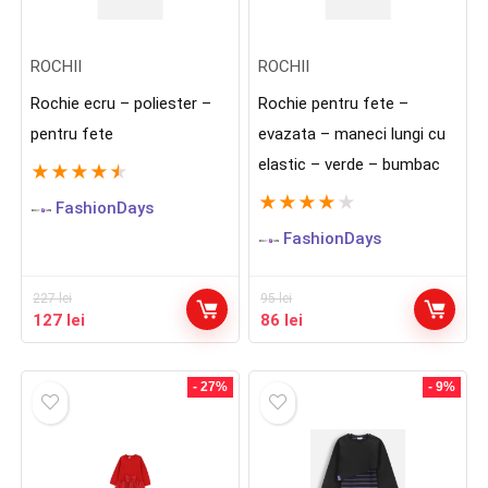
ROCHII
ROCHII
Rochie ecru – poliester –
Rochie pentru fete –
pentru fete
evazata – maneci lungi cu
elastic – verde – bumbac
★
★
★
★
★
★
★
★
★
★
FashionDays
FashionDays
227
lei
95
lei
Prețul
Prețul
Prețul
Prețul
127
lei
86
lei
inițial
curent
inițial
curent
a
este:
a
este:
fost:
127 lei.
fost:
86 lei.
- 27%
- 9%
227 lei.
95 lei.