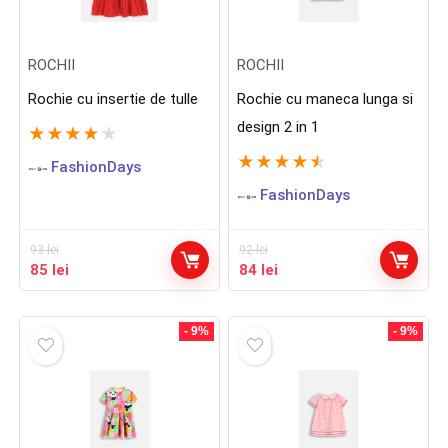
ROCHII
ROCHII
Rochie cu insertie de tulle
Rochie cu maneca lunga si
design 2 in 1
★
★
★
★
★
★
★
★
★
★
FashionDays
FashionDays
93
lei
92
lei
Prețul
Prețul
Prețul
Prețul
85
lei
84
lei
inițial
curent
inițial
curent
a
este:
a
este:
fost:
85 lei.
fost:
84 lei.
- 9%
- 9%
93 lei.
92 lei.