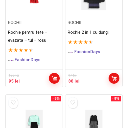
ROCHII
ROCHII
Rochie pentru fete –
Rochie 2 in 1 cu dungi
evazata – tul – rosu
★
★
★
★
★
★
★
★
★
★
FashionDays
FashionDays
130
lei
97
lei
Prețul
Prețul
Prețul
Prețul
95
lei
88
lei
inițial
curent
inițial
curent
a
este:
a
este:
fost:
95 lei.
fost:
88 lei.
- 9%
- 9%
130 lei.
97 lei.