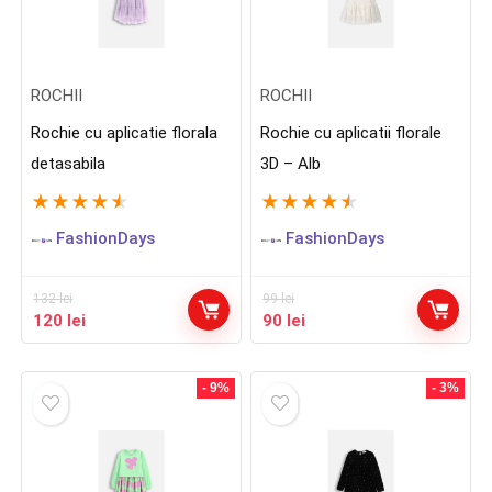
ROCHII
ROCHII
Rochie cu aplicatie florala
Rochie cu aplicatii florale
detasabila
3D – Alb
★
★
★
★
★
★
★
★
★
★
FashionDays
FashionDays
132
lei
99
lei
Prețul
Prețul
Prețul
Prețul
120
lei
90
lei
inițial
curent
inițial
curent
a
este:
a
este:
fost:
120 lei.
fost:
90 lei.
- 9%
- 3%
132 lei.
99 lei.