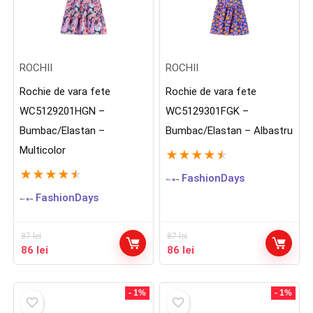
ROCHII
ROCHII
Rochie de vara fete
Rochie de vara fete
WC5129201HGN –
WC5129301FGK –
Bumbac/Elastan –
Bumbac/Elastan – Albastru
Multicolor
★
★
★
★
★
★
★
★
★
★
FashionDays
FashionDays
87
lei
87
lei
Prețul
Prețul
Prețul
Prețul
86
lei
86
lei
inițial
curent
inițial
curent
a
este:
a
este:
fost:
86 lei.
fost:
86 lei.
- 1%
- 1%
87 lei.
87 lei.