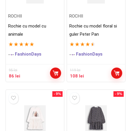
ROCHII
ROCHII
Rochie cu model cu
Rochie cu model floral si
animale
guler Peter Pan
★
★
★
★
★
★
★
★
★
★
FashionDays
FashionDays
95
lei
119
lei
Prețul
Prețul
Prețul
Prețul
86
lei
108
lei
inițial
curent
inițial
curent
a
este:
a
este:
fost:
86 lei.
fost:
108 lei.
- 9%
- 9%
95 lei.
119 lei.