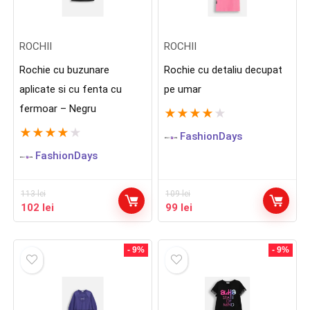
ROCHII
ROCHII
Rochie cu buzunare
Rochie cu detaliu decupat
aplicate si cu fenta cu
pe umar
fermoar – Negru
★
★
★
★
★
★
★
★
★
★
FashionDays
FashionDays
113
lei
109
lei
Prețul
Prețul
Prețul
Prețul
102
lei
99
lei
inițial
curent
inițial
curent
a
este:
a
este:
fost:
102 lei.
fost:
99 lei.
- 9%
- 9%
113 lei.
109 lei.