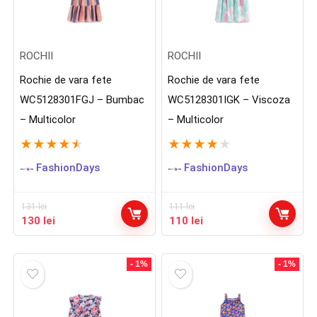
ROCHII
ROCHII
Rochie de vara fete
Rochie de vara fete
WC5128301FGJ – Bumbac
WC5128301IGK – Viscoza
– Multicolor
– Multicolor
★
★
★
★
★
★
★
★
★
★
FashionDays
FashionDays
131
lei
111
lei
Prețul
Prețul
Prețul
Prețul
130
lei
110
lei
inițial
curent
inițial
curent
a
este:
a
este:
fost:
130 lei.
fost:
110 lei.
- 1%
- 1%
131 lei.
111 lei.