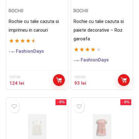
ROCHII
ROCHII
Rochie cu talie cazuta si
Rochie cu talie cazuta si
imprimeu in carouri
paiete decorative – Roz
garoafa
★
★
★
★
★
★
★
★
★
★
FashionDays
FashionDays
137
lei
103
lei
Prețul
Prețul
Prețul
Prețul
124
lei
93
lei
inițial
curent
inițial
curent
a
este:
a
este:
fost:
124 lei.
fost:
93 lei.
- 9%
- 9%
137 lei.
103 lei.