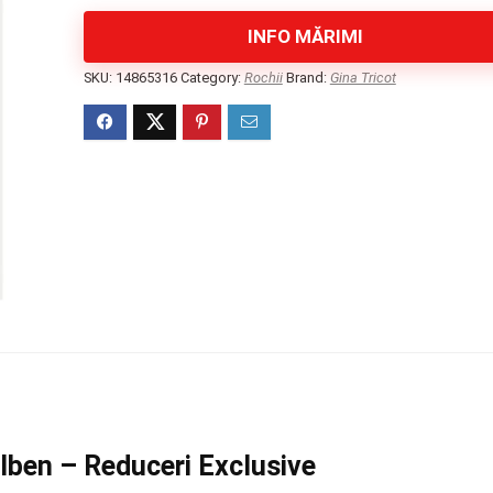
INFO MĂRIMI
SKU:
14865316
Category:
Rochii
Brand:
Gina Tricot
lben – Reduceri Exclusive