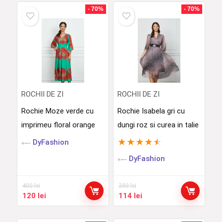
- 70%
- 70%
ROCHII DE ZI
ROCHII DE ZI
Rochie Moze verde cu
Rochie Isabela gri cu
imprimeu floral orange
dungi roz si curea in talie
★
★
★
★
★
DyFashion
DyFashion
400
lei
380
lei
Prețul
Prețul
Prețul
Prețul
120
lei
114
lei
inițial
curent
inițial
curent
a
este:
a
este: