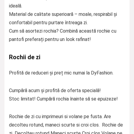
ideală.
Material de calitate superioară – moale, respirabil și
confortabil pentru purtare întreaga zi.
Cum să asortezi rochia? Combină această rochie cu
pantofi preferați pentru un look rafinat!
Rochii de zi
Profită de reduceri și preț mic numai la DyFashion.
Cumpără acum și profită de oferta specială!
Stoc limitat! Cumpără rochia înainte să se epuizeze!
Rochie de zi cu imprimeuri si volane pe fusta. Are
decolteu rotund, maneci scurte si croi clos. Rochie de
zi Decolteu rotund Maneci scurte Croi clos Volane pe