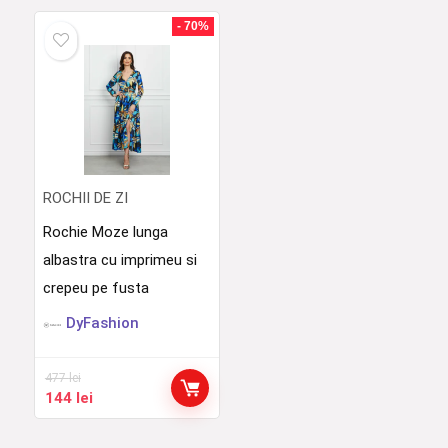
a
este:
a
este:
fost:
114 lei.
fost:
102 lei.
- 70%
380 lei.
340 lei.
ROCHII DE ZI
Rochie Moze lunga
albastra cu imprimeu si
crepeu pe fusta
DyFashion
477
lei
Prețul
Prețul
144
lei
inițial
curent
a
este: