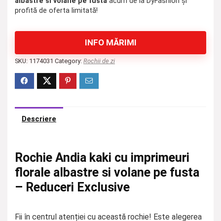
albastre si volane pe fusta
acum de la DyFashion și
profită de oferta limitată!
INFO MĂRIMI
SKU:
1174031
Category:
Rochii de zi
Descriere
Rochie Andia kaki cu imprimeuri
florale albastre si volane pe fusta
– Reduceri Exclusive
Fii în centrul atenției cu această rochie! Este alegerea