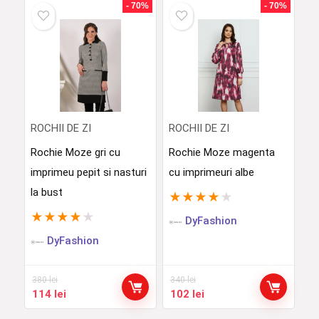
fost:
120 lei.
fost:
114 lei.
- 70%
- 70%
400 lei.
380 lei.
ROCHII DE ZI
ROCHII DE ZI
Rochie Moze gri cu
Rochie Moze magenta
imprimeu pepit si nasturi
cu imprimeuri albe
la bust
★
★
★
★
★
★
★
★
★
★
DyFashion
DyFashion
380
lei
340
lei
Prețul
Prețul
Prețul
Prețul
114
lei
102
lei
inițial
curent
inițial
curent