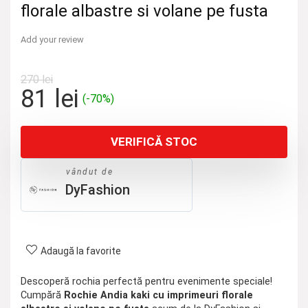
florale albastre si volane pe fusta
Add your review
270
lei
Prețul
Prețul
81
lei
(-70%)
inițial
curent
a
este:
VERIFICĂ STOC
fost:
81 lei.
270 lei.
vândut de
DyFashion
Adaugă la favorite
Descoperă rochia perfectă pentru evenimente speciale!
Cumpără
Rochie Andia kaki cu imprimeuri florale