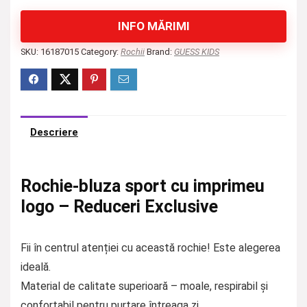
INFO MĂRIMI
SKU:
16187015
Category:
Rochii
Brand:
GUESS KIDS
Descriere
Rochie-bluza sport cu imprimeu
logo – Reduceri Exclusive
Fii în centrul atenției cu această rochie! Este alegerea
ideală.
Material de calitate superioară – moale, respirabil și
confortabil pentru purtare întreaga zi.