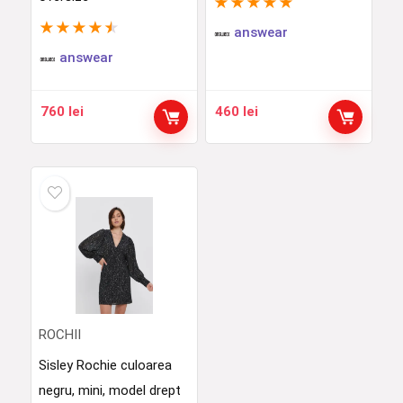
★
★
★
★
★
★
★
★
★
★
answear
answear
760
lei
460
lei
ROCHII
Sisley Rochie culoarea
negru, mini, model drept