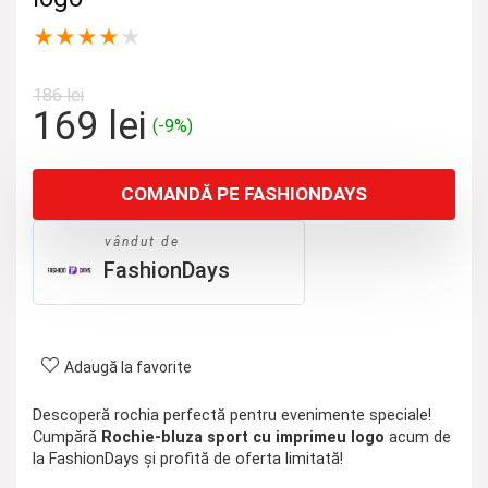
★
★
★
★
★
186
lei
Prețul
Prețul
169
lei
(-9%)
inițial
curent
a
este:
COMANDĂ PE FASHIONDAYS
fost:
169 lei.
186 lei.
vândut de
FashionDays
Adaugă la favorite
Descoperă rochia perfectă pentru evenimente speciale!
Cumpără
Rochie-bluza sport cu imprimeu logo
acum de
la FashionDays și profită de oferta limitată!