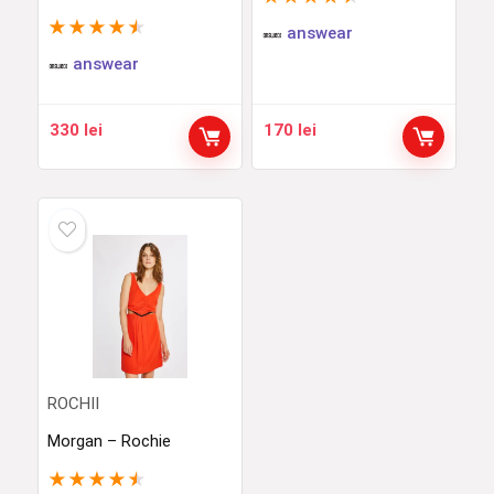
★
★
★
★
★
answear
answear
330
lei
170
lei
ROCHII
Morgan – Rochie
★
★
★
★
★