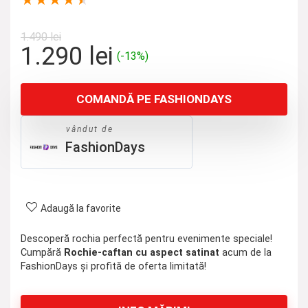
★
★
★
★
★
1.490
lei
Prețul
Prețul
1.290
lei
(-13%)
inițial
curent
a
este:
COMANDĂ PE FASHIONDAYS
fost:
1.290 lei.
1.490 lei.
vândut de
FashionDays
Adaugă la favorite
Descoperă rochia perfectă pentru evenimente speciale!
Cumpără
Rochie-caftan cu aspect satinat
acum de la
FashionDays și profită de oferta limitată!