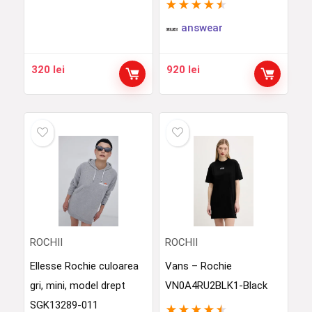
★
★
★
★
★
answear
320
lei
920
lei
ROCHII
ROCHII
Ellesse Rochie culoarea
Vans – Rochie
gri, mini, model drept
VN0A4RU2BLK1-Black
SGK13289-011
★
★
★
★
★