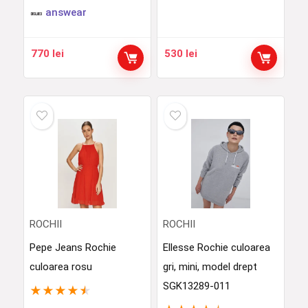
answear
770
lei
530
lei
ROCHII
ROCHII
Pepe Jeans Rochie
Ellesse Rochie culoarea
culoarea rosu
gri, mini, model drept
SGK13289-011
★
★
★
★
★