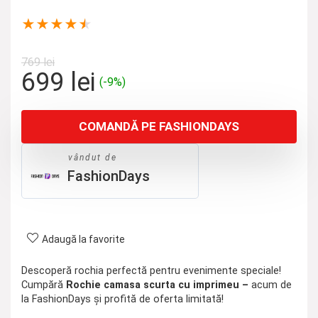
★
★
★
★
★
769
lei
Prețul
Prețul
699
lei
(-9%)
inițial
curent
a
este:
COMANDĂ PE FASHIONDAYS
fost:
699 lei.
769 lei.
vândut de
FashionDays
Adaugă la favorite
Descoperă rochia perfectă pentru evenimente speciale!
Cumpără
Rochie camasa scurta cu imprimeu –
acum de
la FashionDays și profită de oferta limitată!