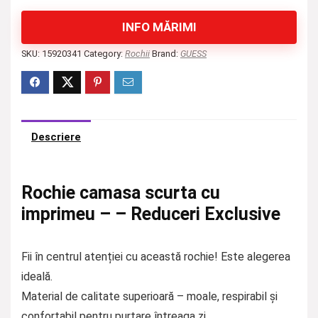
INFO MĂRIMI
SKU:
15920341
Category:
Rochii
Brand:
GUESS
Descriere
Rochie camasa scurta cu
imprimeu – – Reduceri Exclusive
Fii în centrul atenției cu această rochie! Este alegerea
ideală.
Material de calitate superioară – moale, respirabil și
confortabil pentru purtare întreaga zi.