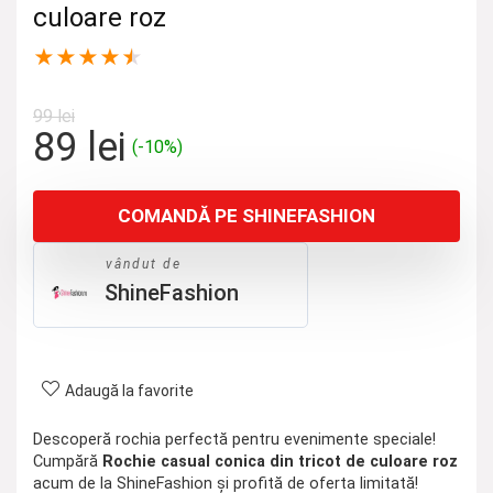
culoare roz
★
★
★
★
★
99
lei
Prețul
Prețul
89
lei
(-10%)
inițial
curent
a
este:
COMANDĂ PE SHINEFASHION
fost:
89 lei.
99 lei.
vândut de
ShineFashion
Adaugă la favorite
Descoperă rochia perfectă pentru evenimente speciale!
Cumpără
Rochie casual conica din tricot de culoare roz
acum de la ShineFashion și profită de oferta limitată!