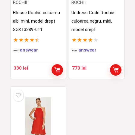
ROCHII
ROCHII
Ellesse Rochie culoarea
Undress Code Rochie
alb, mini, model drept
culoarea negru, midi,
SGK13289-011
model drept
★
★
★
★
★
★
★
★
★
★
answear
answear
330
lei
770
lei