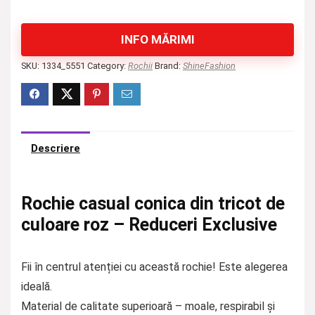
INFO MĂRIMI
SKU:
1334_5551
Category:
Rochii
Brand:
ShineFashion
Descriere
Rochie casual conica din tricot de
culoare roz – Reduceri Exclusive
Fii în centrul atenției cu această rochie! Este alegerea
ideală.
Material de calitate superioară – moale, respirabil și