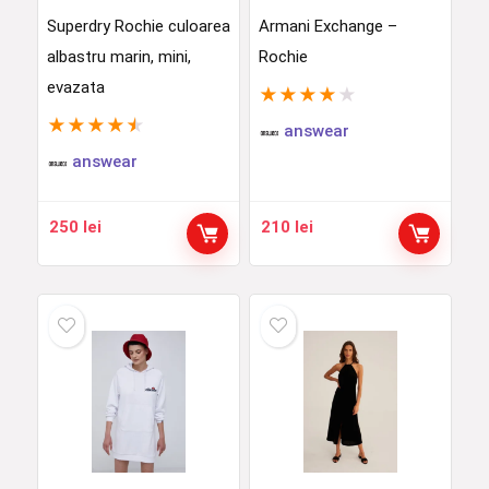
Superdry Rochie culoarea
Armani Exchange –
albastru marin, mini,
Rochie
evazata
★
★
★
★
★
★
★
★
★
★
answear
answear
250
lei
210
lei