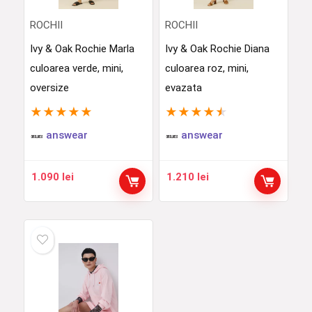
ROCHII
ROCHII
Ivy & Oak Rochie Marla
Ivy & Oak Rochie Diana
culoarea verde, mini,
culoarea roz, mini,
oversize
evazata
★
★
★
★
★
★
★
★
★
★
answear
answear
1.090
lei
1.210
lei