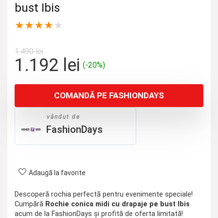
bust Ibis
★
★
★
★
★
1.490
lei
Prețul
Prețul
1.192
lei
(-20%)
inițial
curent
a
este:
COMANDĂ PE FASHIONDAYS
fost:
1.192 lei.
1.490 lei.
vândut de
FashionDays
Adaugă la favorite
Descoperă rochia perfectă pentru evenimente speciale!
Cumpără
Rochie conica midi cu drapaje pe bust Ibis
acum de la FashionDays și profită de oferta limitată!