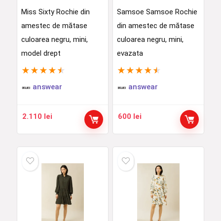
Miss Sixty Rochie din
Samsoe Samsoe Rochie
amestec de mătase
din amestec de mătase
culoarea negru, mini,
culoarea negru, mini,
model drept
evazata
★
★
★
★
★
★
★
★
★
★
answear
answear
2.110
lei
600
lei