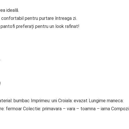
ea ideală.
 confortabil pentru purtare întreaga zi.
antofi preferați pentru un look rafinat!
.
!
 Material: bumbac Imprimeu: uni Croiala: evazat Lungime maneca:
re: fermoar Colectie: primavara – vara – toamna – iarna Compozi