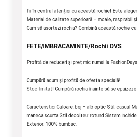
Fii în centrul atenției cu această rochie! Este aleger
Material de calitate superioară – moale, respirabil și
Cum să asortezi rochia? Combină această rochie cu p
FETE/IMBRACAMINTE/Rochii OVS
Profită de reduceri și preț mic numai la FashionDays
Cumpără acum și profită de oferta specială!
Stoc limitat! Cumpără rochia înainte să se epuizeze
Caracteristici Culoare: bej – alb optic Stil: casual
maneca scurta Stil decolteu: rotund Sistem inchide
Exterior: 100% bumbac.