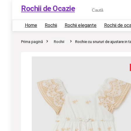
Rochii de Ocazie
Home
Rochii
Rochii elegante
Rochii de oc
Prima pagină
Rochii
Rochie cu snururi de ajustare in ta