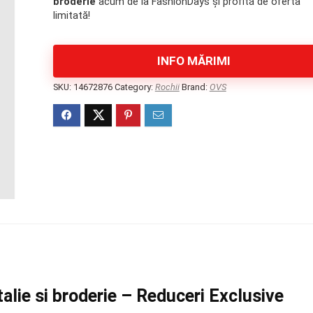
broderie
acum de la FashionDays și profită de oferta
171 lei.
limitată!
INFO MĂRIMI
SKU:
14672876
Category:
Rochii
Brand:
OVS
talie si broderie – Reduceri Exclusive