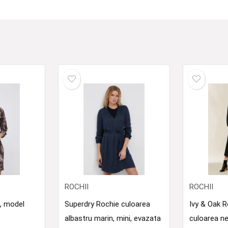
ROCHII
ROCHII
i, model
Superdry Rochie culoarea
Ivy & Oak 
albastru marin, mini, evazata
culoarea ne