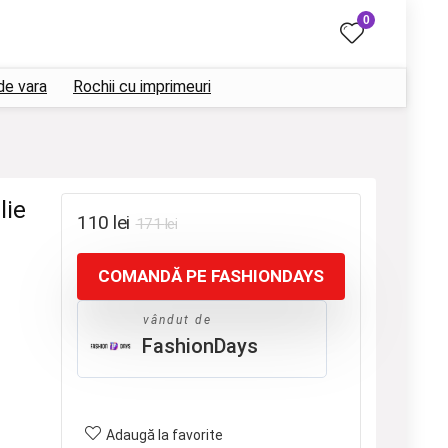
0
de vara
Rochii cu imprimeuri
lie
Prețul
Prețul
110
lei
171
lei
inițial
curent
COMANDĂ PE FASHIONDAYS
a
este:
fost:
110 lei.
vândut de
171 lei.
FashionDays
Adaugă la favorite