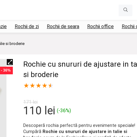
azie
Rochii de zi
Rochii de seara
Rochii office
Rochii 
lie si broderie
Rochie cu snururi de ajustare in ta
- 36%
si broderie
★
★
★
★
★
171
lei
Prețul
Prețul
110
lei
(-36%)
inițial
curent
a
este:
Descoperă rochia perfectă pentru evenimente speciale!
Cumpără
Rochie cu snururi de ajustare in talie si
fost:
110 lei.