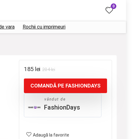
0
de vara
Rochii cu imprimeuri
Prețul
Prețul
185
lei
204
lei
inițial
curent
COMANDĂ PE FASHIONDAYS
a
este:
fost:
185 lei.
vândut de
204 lei.
FashionDays
Adaugă la favorite