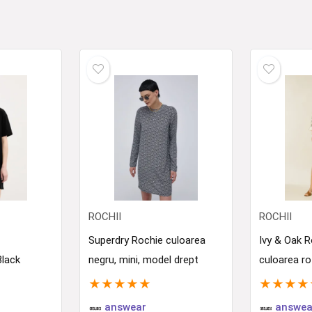
ROCHII
ROCHII
Superdry Rochie culoarea
Ivy & Oak R
lack
negru, mini, model drept
culoarea ro
★
★
★
★
★
★
★
★
★
answear
answea