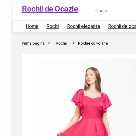
Rochii de Ocazie
Home
Rochii
Rochii elegante
Rochii de oc
Prima pagină
Rochii
Rochie cu volane