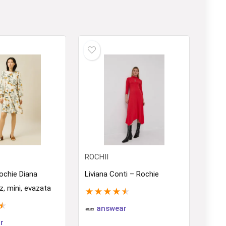
ROCHII
ochie Diana
Liviana Conti – Rochie
z, mini, evazata
★
★
★
★
★
★
answear
r