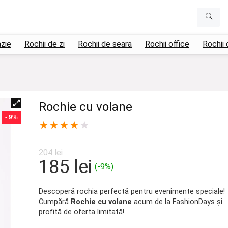
azie
Rochii de zi
Rochii de seara
Rochii office
Rochii 
Rochie cu volane
- 9%
★
★
★
★
★
204
lei
Prețul
Prețul
185
lei
(-9%)
inițial
curent
a
este:
Descoperă rochia perfectă pentru evenimente speciale!
Cumpără
Rochie cu volane
acum de la FashionDays și
fost:
185 lei.
profită de oferta limitată!
204 lei.