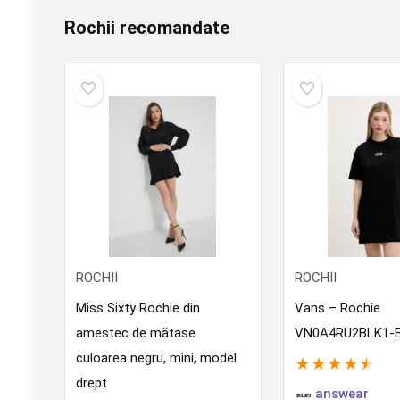
Rochii recomandate
ROCHII
ROCHII
Miss Sixty Rochie din
Vans – Rochie
amestec de mătase
VN0A4RU2BLK1-B
culoarea negru, mini, model
★
★
★
★
★
drept
answear