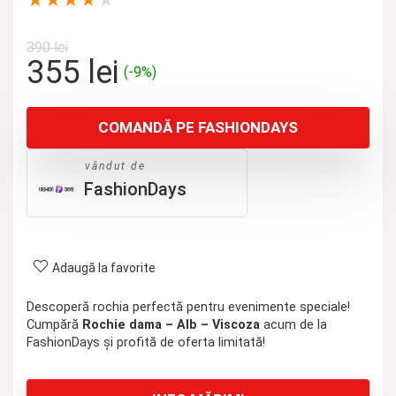
★
★
★
★
★
390
lei
Prețul
Prețul
355
lei
(-9%)
inițial
curent
a
este:
COMANDĂ PE FASHIONDAYS
fost:
355 lei.
390 lei.
vândut de
FashionDays
Adaugă la favorite
Descoperă rochia perfectă pentru evenimente speciale!
Cumpără
Rochie dama – Alb – Viscoza
acum de la
FashionDays și profită de oferta limitată!