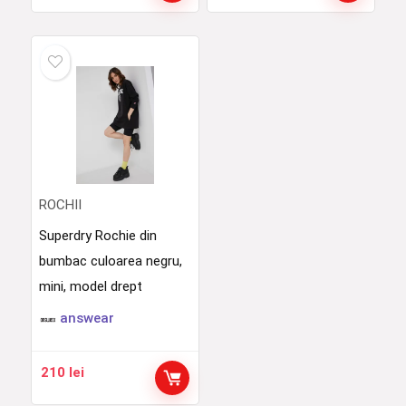
ROCHII
Superdry Rochie din
bumbac culoarea negru,
mini, model drept
answear
210
lei