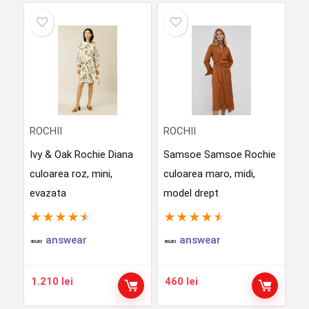
ROCHII
ROCHII
Ivy & Oak Rochie Diana
Samsoe Samsoe Rochie
culoarea roz, mini,
culoarea maro, midi,
evazata
model drept
★
★
★
★
★
★
★
★
★
★
answear
answear
1.210
lei
460
lei