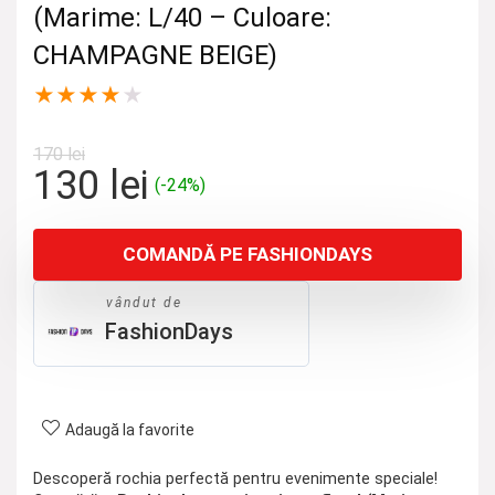
(Marime: L/40 – Culoare:
CHAMPAGNE BEIGE)
★
★
★
★
★
170
lei
Prețul
Prețul
130
lei
(-24%)
inițial
curent
a
este:
COMANDĂ PE FASHIONDAYS
fost:
130 lei.
170 lei.
vândut de
FashionDays
Adaugă la favorite
Descoperă rochia perfectă pentru evenimente speciale!