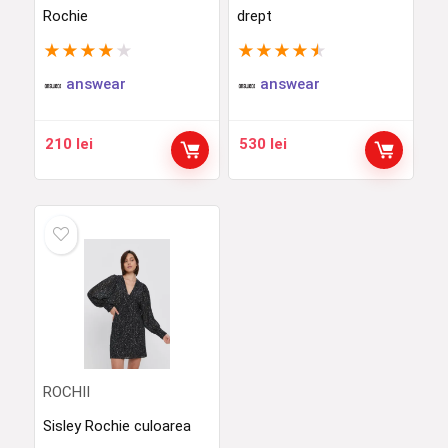
Rochie
drept
★
★
★
★
★
★
★
★
★
★
answear
answear
210
lei
530
lei
ROCHII
Sisley Rochie culoarea