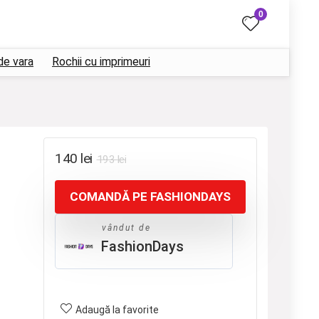
0
de vara
Rochii cu imprimeuri
Prețul
Prețul
140
lei
193
lei
inițial
curent
COMANDĂ PE FASHIONDAYS
a
este:
fost:
140 lei.
vândut de
193 lei.
FashionDays
Adaugă la favorite