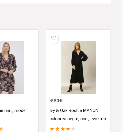
ROCHII
ie mini, model
Ivy & Oak Rochie MANON
culoarea negru, midi, evazata
★
★
★
★
★
★