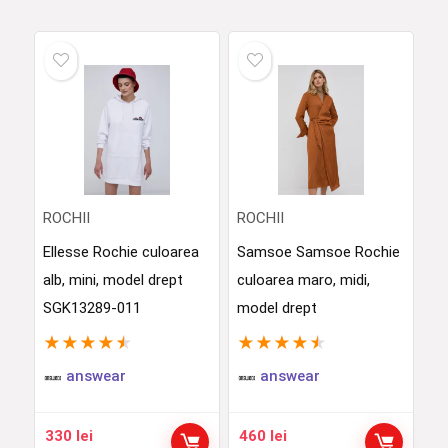
ROCHII
ROCHII
Ellesse Rochie culoarea
Samsoe Samsoe Rochie
alb, mini, model drept
culoarea maro, midi,
SGK13289-011
model drept
★
★
★
★
★
★
★
★
★
★
answear
answear
330
lei
460
lei