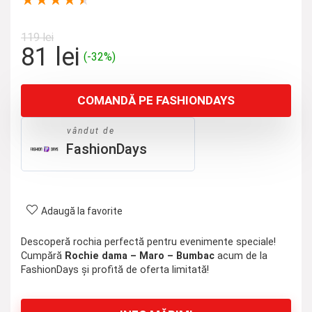
★
★
★
★
★
119
lei
Prețul
Prețul
81
lei
(-32%)
inițial
curent
a
este:
COMANDĂ PE FASHIONDAYS
fost:
81 lei.
119 lei.
vândut de
FashionDays
Adaugă la favorite
Descoperă rochia perfectă pentru evenimente speciale!
Cumpără
Rochie dama – Maro – Bumbac
acum de la
FashionDays și profită de oferta limitată!