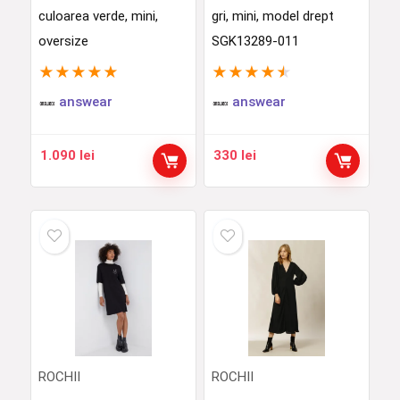
culoarea verde, mini,
gri, mini, model drept
oversize
SGK13289-011
★
★
★
★
★
★
★
★
★
★
answear
answear
1.090
lei
330
lei
ROCHII
ROCHII