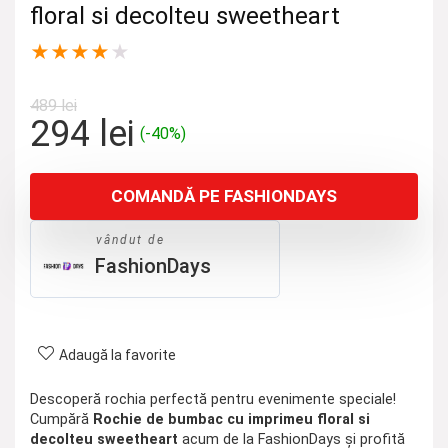
floral si decolteu sweetheart
★
★
★
★
★
489
lei
Prețul
Prețul
294
lei
(-40%)
inițial
curent
a
este:
COMANDĂ PE FASHIONDAYS
fost:
294 lei.
489 lei.
vândut de
FashionDays
Adaugă la favorite
Descoperă rochia perfectă pentru evenimente speciale!
Cumpără
Rochie de bumbac cu imprimeu floral si
decolteu sweetheart
acum de la FashionDays și profită