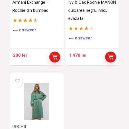
Armani Exchange –
Ivy & Oak Rochie MANON
Rochie din bumbac
culoarea negru, midi,
evazata
★
★
★
★
★
★
★
★
★
★
answear
answear
200
lei
1.470
lei
ROCHII