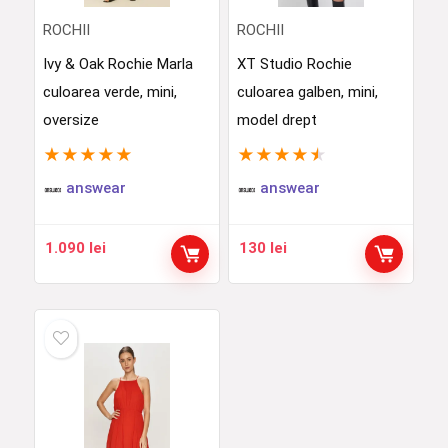
ROCHII
ROCHII
Ivy & Oak Rochie Marla
XT Studio Rochie
culoarea verde, mini,
culoarea galben, mini,
oversize
model drept
★
★
★
★
★
★
★
★
★
★
answear
answear
1.090
lei
130
lei