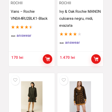
ROCHII
ROCHII
Vans – Rochie
Ivy & Oak Rochie MANON
VN0A4RU2BLK1-Black
culoarea negru, midi,
evazata
★
★
★
★
★
★
★
★
★
★
answear
answear
170
lei
1.470
lei