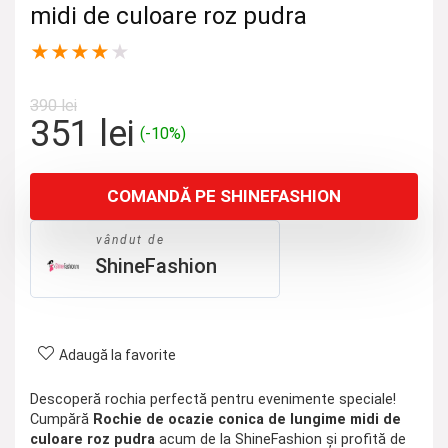
midi de culoare roz pudra
★
★
★
★
★
390
lei
Prețul
Prețul
351
lei
(-10%)
inițial
curent
a
este:
COMANDĂ PE SHINEFASHION
fost:
351 lei.
390 lei.
vândut de
ShineFashion
Adaugă la favorite
Descoperă rochia perfectă pentru evenimente speciale!
Cumpără
Rochie de ocazie conica de lungime midi de
culoare roz pudra
acum de la ShineFashion și profită de