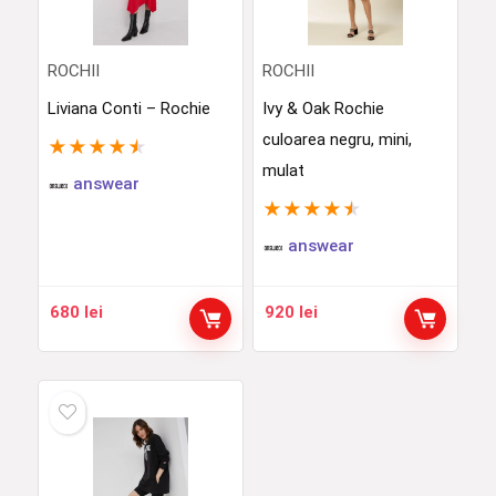
ROCHII
ROCHII
Liviana Conti – Rochie
Ivy & Oak Rochie
culoarea negru, mini,
★
★
★
★
★
mulat
answear
★
★
★
★
★
answear
680
lei
920
lei