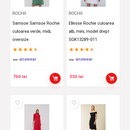
ROCHII
ROCHII
Samsoe Samsoe Rochie
Ellesse Rochie culoarea
culoarea verde, midi,
alb, mini, model drept
oversize
SGK13289-011
★
★
★
★
★
★
★
★
★
★
answear
answear
760
lei
330
lei