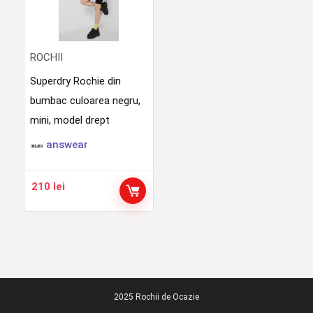
ROCHII
Superdry Rochie din
bumbac culoarea negru,
mini, model drept
answear
210
lei
2025 Rochii de Ocazie