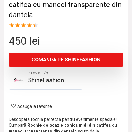
catifea cu maneci transparente din
dantela
★
★
★
★
★
450
lei
COMANDĂ PE SHINEFASHION
vândut de
ShineFashion
Adaugă la favorite
Descoperă rochia perfectă pentru evenimente speciale!
Cumpără
Rochie de ocazie conica midi din catifea cu
maneci transparente din dantela
acum de la