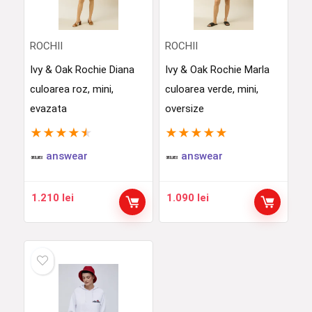
ROCHII
ROCHII
Ivy & Oak Rochie Diana
Ivy & Oak Rochie Marla
culoarea roz, mini,
culoarea verde, mini,
evazata
oversize
★
★
★
★
★
★
★
★
★
★
answear
answear
1.210
lei
1.090
lei