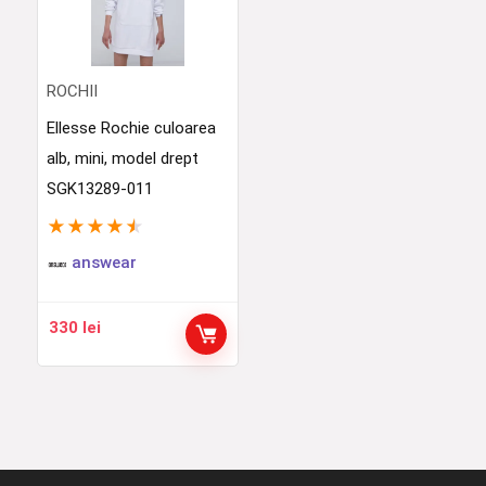
ROCHII
Ellesse Rochie culoarea
alb, mini, model drept
SGK13289-011
★
★
★
★
★
answear
330
lei