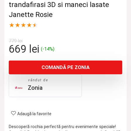
trandafirasi 3D si maneci lasate
Janette Rosie
★
★
★
★
★
779
lei
Prețul
Prețul
669
lei
(-14%)
inițial
curent
a
este:
COMANDĂ PE ZONIA
fost:
669 lei.
779 lei.
vândut de
Zonia
Adaugă la favorite
Descoperă rochia perfectă pentru evenimente speciale!