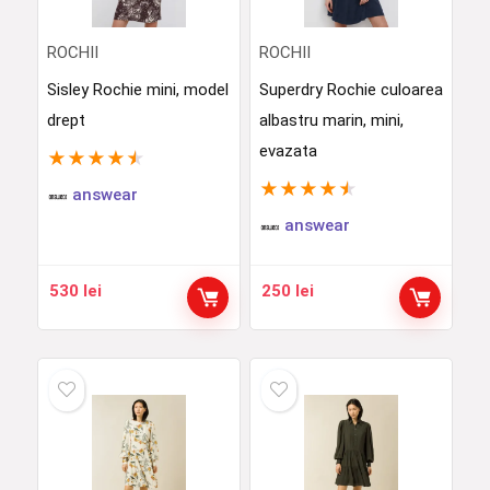
ROCHII
ROCHII
Sisley Rochie mini, model
Superdry Rochie culoarea
drept
albastru marin, mini,
evazata
★
★
★
★
★
★
★
★
★
★
answear
answear
530
lei
250
lei