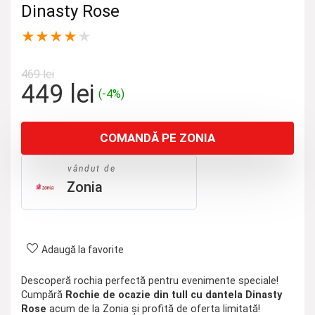
Dinasty Rose
★
★
★
★
★
469
lei
Prețul
Prețul
449
lei
(-4%)
inițial
curent
a
este:
COMANDĂ PE ZONIA
fost:
449 lei.
469 lei.
vândut de
Zonia
Adaugă la favorite
Descoperă rochia perfectă pentru evenimente speciale!
Cumpără
Rochie de ocazie din tull cu dantela Dinasty
Rose
acum de la Zonia și profită de oferta limitată!