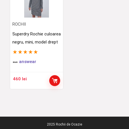
ROCHII
Superdry Rochie culoarea
negru, mini, model drept
★
★
★
★
★
answear
460
lei
2025 Rochii de Ocazie