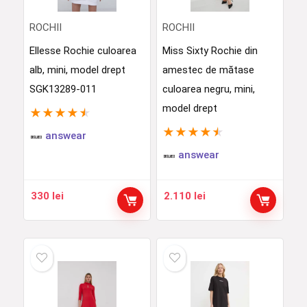
ROCHII
ROCHII
Ellesse Rochie culoarea
Miss Sixty Rochie din
alb, mini, model drept
amestec de mătase
SGK13289-011
culoarea negru, mini,
model drept
★
★
★
★
★
★
★
★
★
★
answear
answear
330
lei
2.110
lei