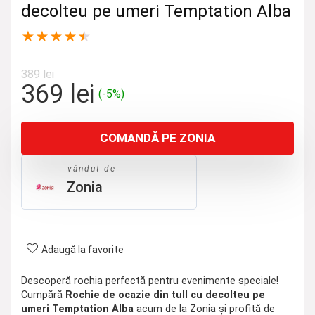
decolteu pe umeri Temptation Alba
★
★
★
★
★
389
lei
Prețul
Prețul
369
lei
(-5%)
inițial
curent
a
este:
COMANDĂ PE ZONIA
fost:
369 lei.
389 lei.
vândut de
Zonia
Adaugă la favorite
Descoperă rochia perfectă pentru evenimente speciale!
Cumpără
Rochie de ocazie din tull cu decolteu pe
umeri Temptation Alba
acum de la Zonia și profită de