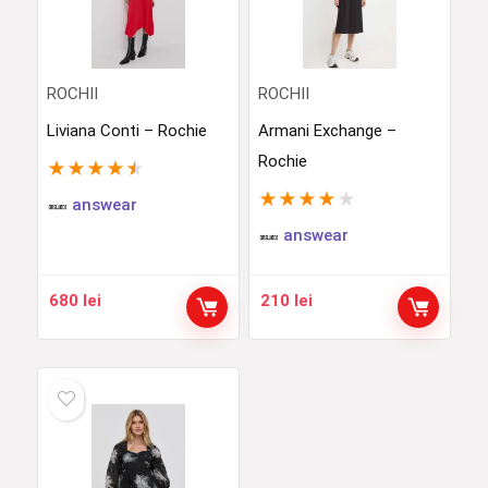
ROCHII
ROCHII
Liviana Conti – Rochie
Armani Exchange –
Rochie
★
★
★
★
★
★
★
★
★
★
answear
answear
680
lei
210
lei