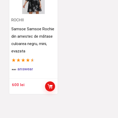
ROCHII
Samsoe Samsoe Rochie
din amestec de mătase
culoarea negru, mini,
evazata
★
★
★
★
★
answear
600
lei