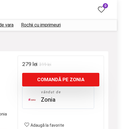
0
de vara
Rochii cu imprimeuri
Prețul
Prețul
279
lei
319
lei
inițial
curent
COMANDĂ PE ZONIA
a
este:
fost:
279 lei.
vândut de
319 lei.
Zonia
onia
Adaugă la favorite