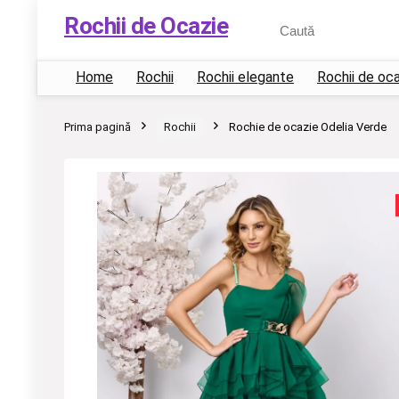
Rochii de Ocazie
Home
Rochii
Rochii elegante
Rochii de oc
Prima pagină
Rochii
Rochie de ocazie Odelia Verde