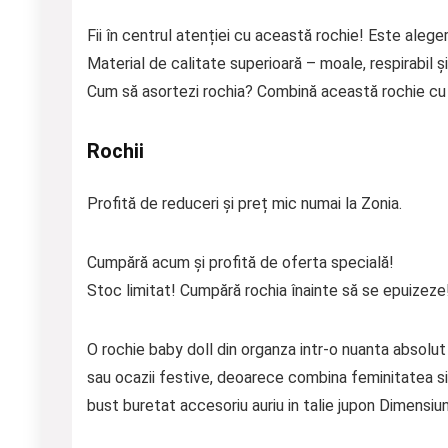
Fii în centrul atenției cu această rochie! Este aleger
Material de calitate superioară – moale, respirabil și
Cum să asortezi rochia? Combină această rochie cu p
Rochii
Profită de reduceri și preț mic numai la Zonia.
Cumpără acum și profită de oferta specială!
Stoc limitat! Cumpără rochia înainte să se epuizeze
O rochie baby doll din organza intr-o nuanta abso
sau ocazii festive, deoarece combina feminitatea si
bust buretat accesoriu auriu in talie jupon Dimensiuni