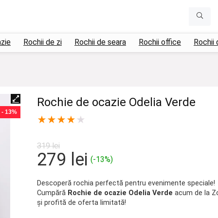
azie
Rochii de zi
Rochii de seara
Rochii office
Rochii 
Rochie de ocazie Odelia Verde
- 13%
★
★
★
★
★
319
lei
Prețul
Prețul
279
lei
(-13%)
inițial
curent
a
este:
Descoperă rochia perfectă pentru evenimente speciale!
Cumpără
Rochie de ocazie Odelia Verde
acum de la Z
fost:
279 lei.
și profită de oferta limitată!
319 lei.