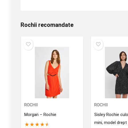
Rochii recomandate
ROCHII
ROCHII
Morgan – Rochie
Sisley Rochie cul
mini, model drept
★
★
★
★
★