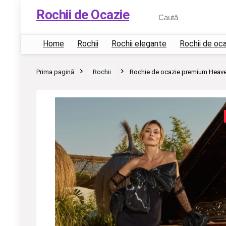
Rochii de Ocazie
Home
Rochii
Rochii elegante
Rochii de oc
Prima pagină
Rochii
Rochie de ocazie premium Heav