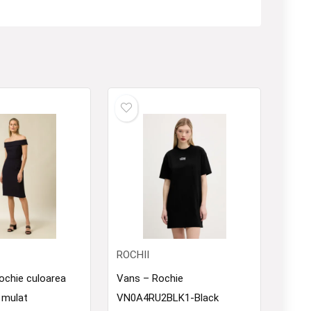
ROCHII
ochie culoarea
Vans – Rochie
, mulat
VN0A4RU2BLK1-Black