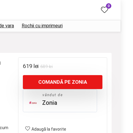
0
de vara
Rochii cu imprimeuri
n
Prețul
Prețul
619
lei
689
lei
inițial
curent
COMANDĂ PE ZONIA
a
este:
fost:
619 lei.
vândut de
689 lei.
Zonia
cum
Adaugă la favorite