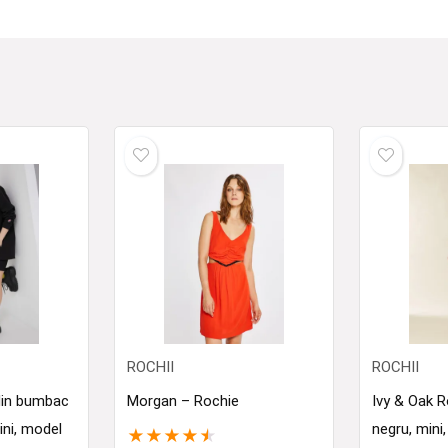
ROCHII
ROCHII
din bumbac
Morgan – Rochie
Ivy & Oak R
ini, model
negru, mini
★
★
★
★
★