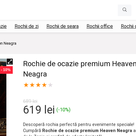
azie
Rochii de zi
Rochii de seara
Rochii office
Rochii 
en Neagra
Rochie de ocazie premium Heave
- 10%
Neagra
★
★
★
★
★
689
lei
Prețul
Prețul
619
lei
(-10%)
inițial
curent
a
este:
Descoperă rochia perfectă pentru evenimente speciale!
Cumpără
Rochie de ocazie premium Heaven Neagra
a
fost:
619 lei.