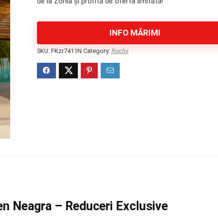
de la Zonia și profită de oferta limitată!
689 lei.
INFO MĂRIMI
SKU:
FKzr7411N
Category:
Rochii
n Neagra – Reduceri Exclusive