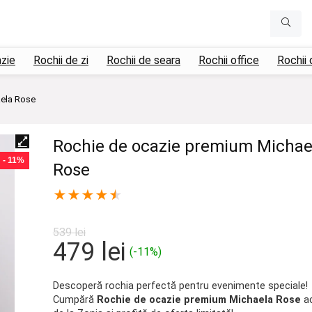
azie
Rochii de zi
Rochii de seara
Rochii office
Rochii 
aela Rose
Rochie de ocazie premium Michae
- 11%
Rose
★
★
★
★
★
539
lei
Prețul
Prețul
479
lei
(-11%)
inițial
curent
a
este:
Descoperă rochia perfectă pentru evenimente speciale!
Cumpără
Rochie de ocazie premium Michaela Rose
a
fost:
479 lei.