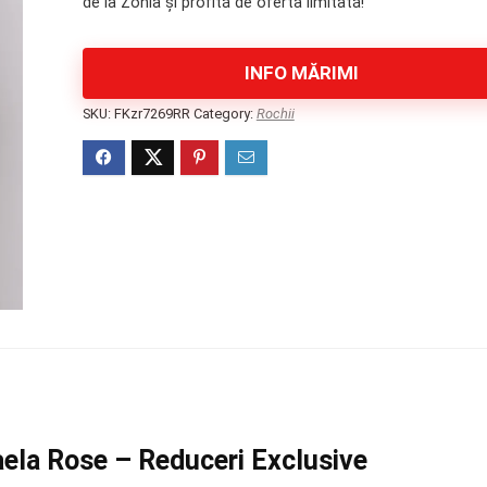
de la Zonia și profită de oferta limitată!
539 lei.
INFO MĂRIMI
SKU:
FKzr7269RR
Category:
Rochii
ela Rose – Reduceri Exclusive