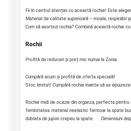
Fii în centrul atenției cu această rochie! Este aleger
Material de calitate superioară – moale, respirabil și
Cum să asortezi rochia? Combină această rochie cu p
Rochii
Profită de reduceri și preț mic numai la Zonia.
Cumpără acum și profită de oferta specială!
Stoc limitat! Cumpără rochia înainte să se epuizeze
Rochie midi de ocazie din organza, perfecta pentru o
feminitatea. material neelastic fermoar la spate bu
dublata de jupon crepeu la spate Dimensiuni dispo