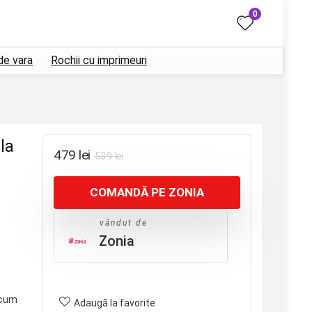
0
de vara
Rochii cu imprimeuri
la
Prețul
Prețul
479
lei
539
lei
inițial
curent
COMANDĂ PE ZONIA
a
este:
fost:
479 lei.
vândut de
539 lei.
Zonia
cum
Adaugă la favorite