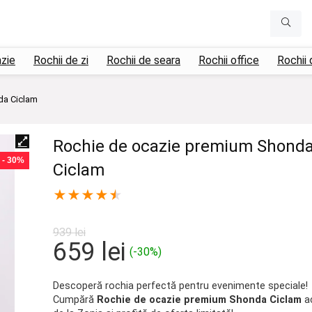
azie
Rochii de zi
Rochii de seara
Rochii office
Rochii 
da Ciclam
Rochie de ocazie premium Shond
- 30%
Ciclam
★
★
★
★
★
939
lei
Prețul
Prețul
659
lei
(-30%)
inițial
curent
a
este:
Descoperă rochia perfectă pentru evenimente speciale!
Cumpără
Rochie de ocazie premium Shonda Ciclam
a
fost:
659 lei.