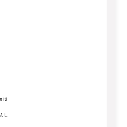
 iti
, L,