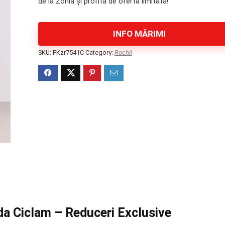
de la Zonia și profită de oferta limitată!
939 lei.
INFO MĂRIMI
SKU:
FKzr7541C
Category:
Rochii
a Ciclam – Reduceri Exclusive