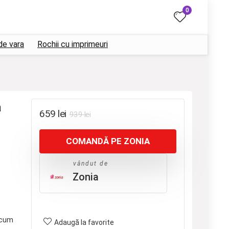
0
de vara
Rochii cu imprimeuri
a
Prețul
Prețul
659
lei
939
lei
inițial
curent
COMANDĂ PE ZONIA
a
este:
fost:
659 lei.
vândut de
939 lei.
Zonia
cum
Adaugă la favorite