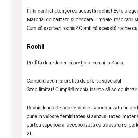
Fii în centrul atenției cu această rochie! Este aleger
Material de calitate superioară – moale, respirabil și
Cum să asortezi rochia? Combină această rochie cu p
Rochii
Profită de reduceri și preț mic numai la Zonia.
Cumpără acum și profită de oferta specială!
Stoc limitat! Cumpără rochia înainte să se epuizeze
Rochie lunga de ocazie ciclam, accesorizata cu perlu
pune in valoare feminitatea si senzualitatea. materi
partea superioara accesorizata cu strass-uri si pe
XL