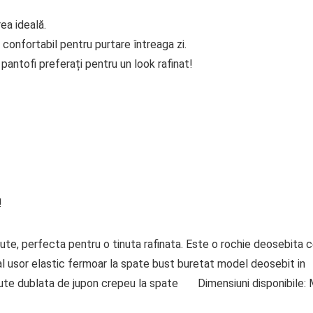
ea ideală.
 confortabil pentru purtare întreaga zi.
antofi preferați pentru un look rafinat!
!
te, perfecta pentru o tinuta rafinata. Este o rochie deosebita ce
al usor elastic fermoar la spate bust buretat model deosebit in
rlute dublata de jupon crepeu la spate Dimensiuni disponibile: M