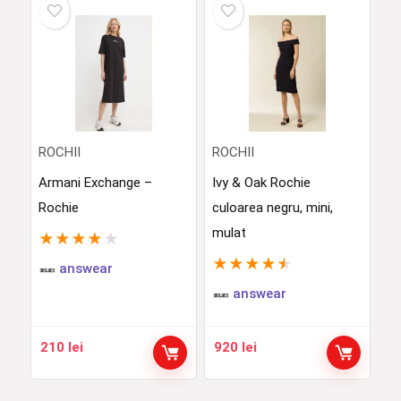
ROCHII
ROCHII
Armani Exchange –
Ivy & Oak Rochie
Rochie
culoarea negru, mini,
mulat
★
★
★
★
★
★
★
★
★
★
answear
answear
210
lei
920
lei