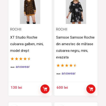
ROCHII
ROCHII
XT Studio Rochie
Samsoe Samsoe Rochie
culoarea galben, mini,
din amestec de mătase
model drept
culoarea negru, mini,
evazata
★
★
★
★
★
★
★
★
★
★
answear
answear
130
lei
600
lei