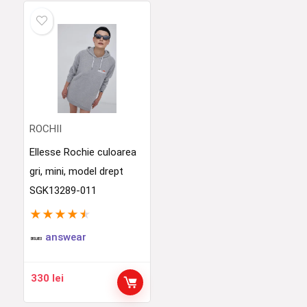
ROCHII
Ellesse Rochie culoarea
gri, mini, model drept
SGK13289-011
★
★
★
★
★
answear
330
lei