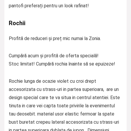
pantofi preferați pentru un look rafinat!
Rochii
Profită de reduceri și preț mic numai la Zonia.
Cumpără acum și profită de oferta specială!
Stoc limitat! Cumpără rochia înainte să se epuizeze!
Rochie lunga de ocazie violet cu croi drept
accesorizata cu strass-uri in partea superioara, are un
design special care te va situa in centrul atentiei. Este
tinuta in care vei capta toate privirile la evenimentul
tau deosebit. material usor elastic fermoar la spate
bust buretat crepeu lateral accesorizata cu strass-uri
in partea superioara dublata de jupon Dimensiuni