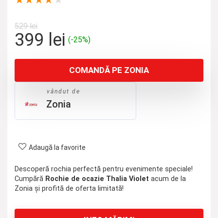
★
★
★
★
★
529
lei
Prețul
Prețul
399
lei
(-25%)
inițial
curent
a
este:
COMANDĂ PE ZONIA
fost:
399 lei.
529 lei.
vândut de
Zonia
Adaugă la favorite
Descoperă rochia perfectă pentru evenimente speciale!
Cumpără
Rochie de ocazie Thalia Violet
acum de la
Zonia și profită de oferta limitată!