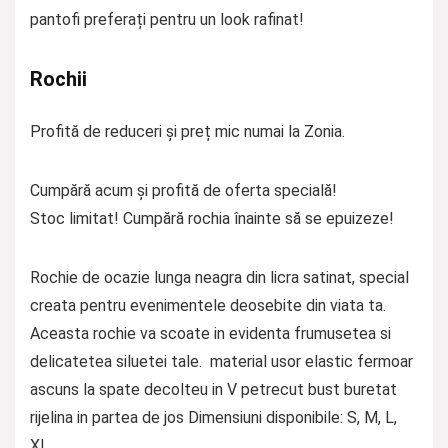
pantofi preferați pentru un look rafinat!
Rochii
Profită de reduceri și preț mic numai la Zonia.
Cumpără acum și profită de oferta specială!
Stoc limitat! Cumpără rochia înainte să se epuizeze!
Rochie de ocazie lunga neagra din licra satinat, special
creata pentru evenimentele deosebite din viata ta.
Aceasta rochie va scoate in evidenta frumusetea si
delicatetea siluetei tale. material usor elastic fermoar
ascuns la spate decolteu in V petrecut bust buretat
rijelina in partea de jos Dimensiuni disponibile: S, M, L,
XL