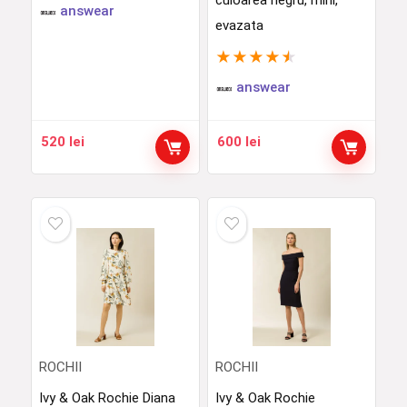
culoarea negru, mini,
answear
evazata
★
★
★
★
★
answear
520
lei
600
lei
ROCHII
ROCHII
Ivy & Oak Rochie Diana
Ivy & Oak Rochie