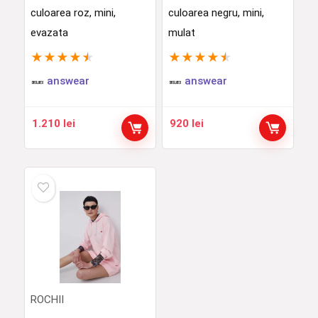
culoarea roz, mini,
culoarea negru, mini,
evazata
mulat
★
★
★
★
★
★
★
★
★
★
answear
answear
1.210
lei
920
lei
ROCHII