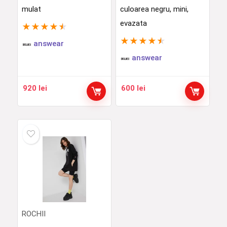
mulat
culoarea negru, mini,
evazata
★
★
★
★
★
★
★
★
★
★
answear
answear
920
lei
600
lei
ROCHII