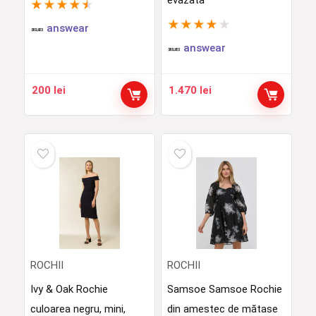
evazata
★
★
★
★
★
★
★
★
★
★
answear
answear
200
lei
1.470
lei
ROCHII
ROCHII
Ivy & Oak Rochie
Samsoe Samsoe Rochie
culoarea negru, mini,
din amestec de mătase