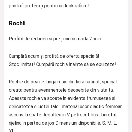
pantofi preferați pentru un look rafinat!
Rochii
Profită de reduceri și preț mic numai la Zonia.
Cumpără acum și profită de oferta specială!
Stoc limitat! Cumpără rochia înainte să se epuizeze!
Rochie de ocazie lunga rosie din licra satinat, special
creata pentru evenimentele deosebite din viata ta.
Aceasta rochie va scoate in evidenta frumusetea si
delicatetea siluetei tale. material usor elastic fermoar
ascuns la spate decolteu in V petrecut bust buretat
rijelina in partea de jos Dimensiuni disponibile: S, M, L,
XL