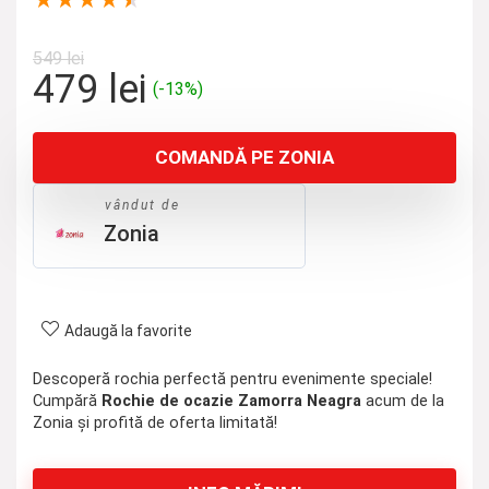
★
★
★
★
★
549
lei
Prețul
Prețul
479
lei
(-13%)
inițial
curent
a
este:
COMANDĂ PE ZONIA
fost:
479 lei.
549 lei.
vândut de
Zonia
Adaugă la favorite
Descoperă rochia perfectă pentru evenimente speciale!
Cumpără
Rochie de ocazie Zamorra Neagra
acum de la
Zonia și profită de oferta limitată!