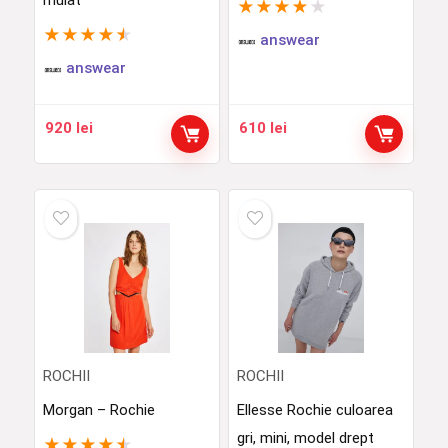
mulat
★
★
★
★
★
★
★
★
★
★
answear
answear
920
lei
610
lei
ROCHII
ROCHII
Morgan – Rochie
Ellesse Rochie culoarea
gri, mini, model drept
★
★
★
★
★