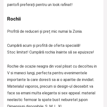
pantofi preferați pentru un look rafinat!
Rochii
Profită de reduceri și preț mic numai la Zonia.
Cumpără acum și profită de oferta specială!
Stoc limitat! Cumpără rochia înainte să se epuizeze!
Rochie de ocazie neagra din voal plisat cu decolteu in
V si maneci lungi, perfecta pentru evenimentele
importante la care doresti sa ai o aparitie de invidiat.
Materialul vaporos, precum si design-ul deosebit va
face sa emani multa eleganta si sex-appeal. material
neelastic fermoar la spate bust neburetat jupon
Dimensiuni disponibile: S, M, L, XL