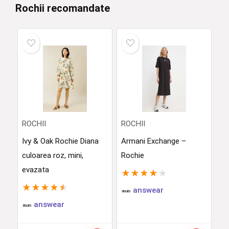
Rochii recomandate
ROCHII
ROCHII
Ivy & Oak Rochie Diana
Armani Exchange –
culoarea roz, mini,
Rochie
evazata
★
★
★
★
★
★
★
★
★
★
answear
answear