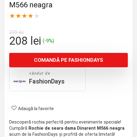
M566 neagra
★
★
★
★
★
229
lei
Prețul
Prețul
208
lei
(-9%)
inițial
curent
a
este:
COMANDĂ PE FASHIONDAYS
fost:
208 lei.
229 lei.
vândut de
FashionDays
Adaugă la favorite
Descoperă rochia perfectă pentru evenimente speciale!
Cumpără
Rochie de seara dama Dinarent M566 neagra
acum de la FashionDays și profită de oferta limitată!