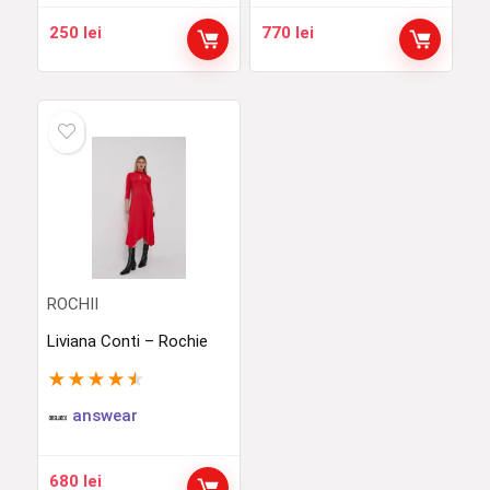
250
lei
770
lei
ROCHII
Liviana Conti – Rochie
★
★
★
★
★
answear
680
lei