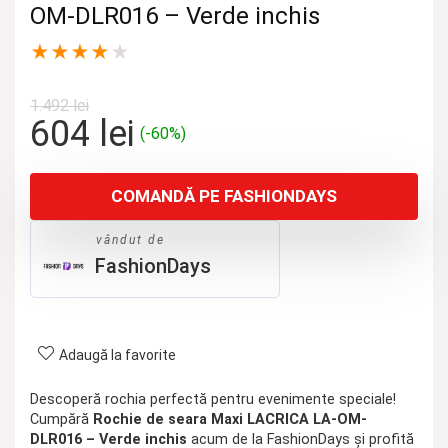
OM-DLR016 – Verde inchis
★
★
★
★
★
1.492
lei
Prețul
Prețul
604
lei
(-60%)
inițial
curent
a
este:
COMANDĂ PE FASHIONDAYS
fost:
604 lei.
1.492 lei.
vândut de
FashionDays
Adaugă la favorite
Descoperă rochia perfectă pentru evenimente speciale!
Cumpără
Rochie de seara Maxi LACRICA LA-OM-
DLR016 – Verde inchis
acum de la FashionDays și profită