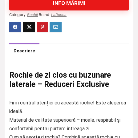
INFO MĂRIMI
Category:
Rochii
Brand:
LaDonna
Descriere
Rochie de zi clos cu buzunare
laterale – Reduceri Exclusive
Fii în centrul atenției cu această rochie! Este alegerea
ideală.
Material de calitate superioară – moale, respirabil și
confortabil pentru purtare întreaga zi.
Cum să asortezi rochia? Combină această rochie cu