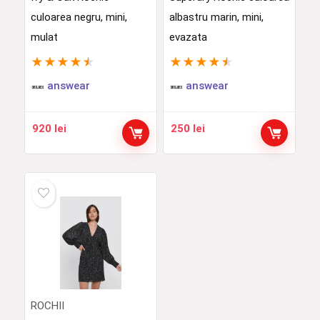
culoarea negru, mini,
albastru marin, mini,
mulat
evazata
★
★
★
★
★
★
★
★
★
★
answear
answear
920
lei
250
lei
ROCHII