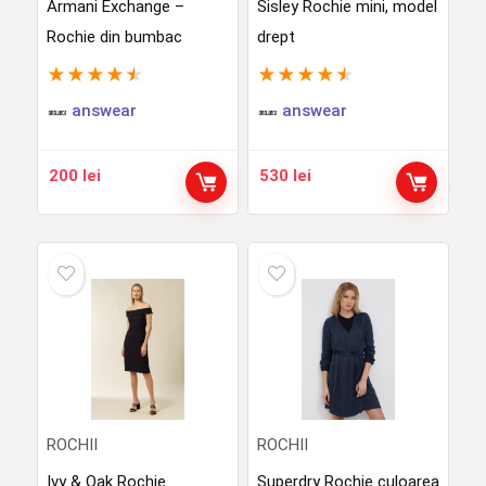
Armani Exchange –
Sisley Rochie mini, model
Rochie din bumbac
drept
★
★
★
★
★
★
★
★
★
★
answear
answear
200
lei
530
lei
ROCHII
ROCHII
Ivy & Oak Rochie
Superdry Rochie culoarea