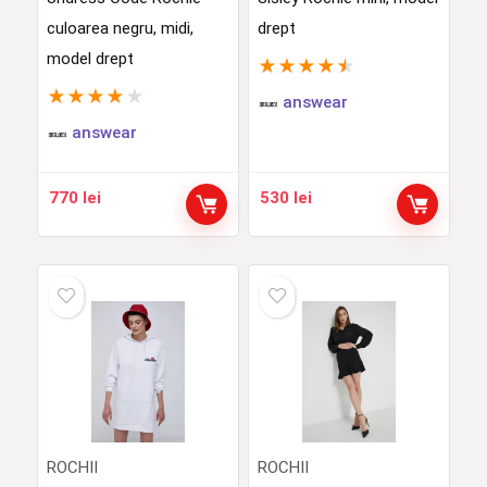
culoarea negru, midi,
drept
model drept
★
★
★
★
★
★
★
★
★
★
answear
answear
770
lei
530
lei
ROCHII
ROCHII