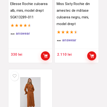
Ellesse Rochie culoarea
Miss Sixty Rochie din
alb, mini, model drept
amestec de mătase
SGK13289-011
culoarea negru, mini,
model drept
★
★
★
★
★
★
★
★
★
★
answear
answear
330
lei
2.110
lei