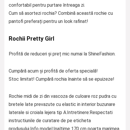
confortabil pentru purtare întreaga zi.
Cum să asortezi rochia? Combină această rochie cu
pantofi preferați pentru un look rafinat!
Rochii Pretty Girl
Profită de reduceri și preț mic numai la ShineFashion.
Cumpără acum și profită de oferta specială!
Stoc limitat! Cumpără rochia înainte să se epuizeze!
Rochie midi de zi din vascoza de culoare roz pudra cu
bretele late prevazute cu elastic in interior buzunare
laterale si croiala lejera tip A.Intretinere:Respectati
instructiunile de curatare de pe eticheta
produsului.Info model:Inaltime 170 cm poarta marimea