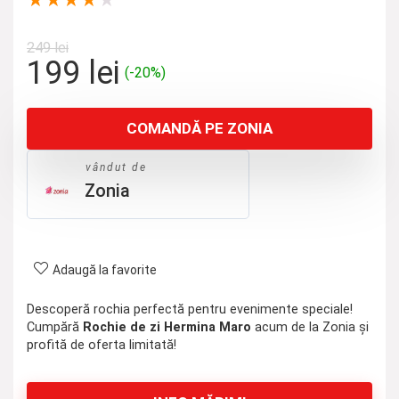
★
★
★
★
★
249
lei
Prețul
Prețul
199
lei
(-20%)
inițial
curent
a
este:
COMANDĂ PE ZONIA
fost:
199 lei.
249 lei.
vândut de
Zonia
Adaugă la favorite
Descoperă rochia perfectă pentru evenimente speciale!
Cumpără
Rochie de zi Hermina Maro
acum de la Zonia și
profită de oferta limitată!