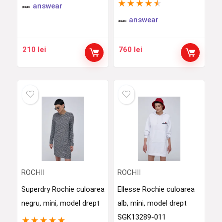
★
★
★
★
★
answear
answear
210
lei
760
lei
ROCHII
ROCHII
Superdry Rochie culoarea
Ellesse Rochie culoarea
negru, mini, model drept
alb, mini, model drept
SGK13289-011
★
★
★
★
★