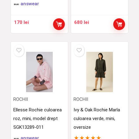
answear
170
lei
680
lei
ROCHII
ROCHII
Ellesse Rochie culoarea
Ivy & Oak Rochie Marla
roz, mini, model drept
culoarea verde, mini,
SGK13289-011
oversize
★
★
★
★
★
answear