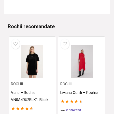
Rochii recomandate
ROCHII
ROCHII
Vans – Rochie
Liviana Conti – Rochie
VN0A4RU2BLK1-Black
★
★
★
★
★
★
★
★
★
★
answear