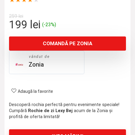
★
★
★
★
★
259
lei
Prețul
Prețul
199
lei
(-23%)
inițial
curent
a
este:
COMANDĂ PE ZONIA
fost:
199 lei.
259 lei.
vândut de
Zonia
Adaugă la favorite
Descoperă rochia perfectă pentru evenimente speciale!
Cumpără
Rochie de zi Lexy Bej
acum de la Zonia și
profită de oferta limitată!