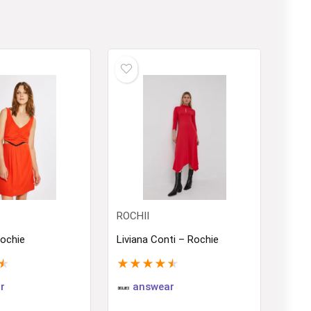
ROCHII
ochie
Liviana Conti – Rochie
★
★
★
★
★
★
r
answear