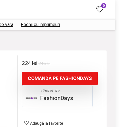
0
de vara
Rochii cu imprimeuri
Prețul
Prețul
224
lei
246
lei
inițial
curent
COMANDĂ PE FASHIONDAYS
a
este:
fost:
224 lei.
vândut de
246 lei.
FashionDays
Adaugă la favorite