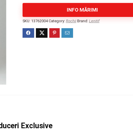
INFO MĂRIMI
SKU:
13762004
Category:
Rochii
Brand:
Lenitif
duceri Exclusive