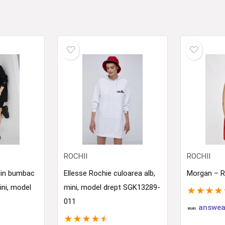
ROCHII
ROCHII
din bumbac
Ellesse Rochie culoarea alb,
Morgan – R
ini, model
mini, model drept SGK13289-
★
★
★
★
011
answea
★
★
★
★
★