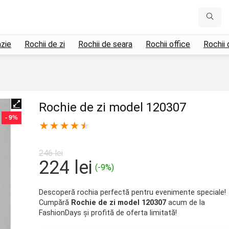
azie
Rochii de zi
Rochii de seara
Rochii office
Rochii 
Rochie de zi model 120307
- 9%
★
★
★
★
★
246
lei
Prețul
Prețul
224
lei
(-9%)
inițial
curent
a
este:
Descoperă rochia perfectă pentru evenimente speciale!
Cumpără
Rochie de zi model 120307
acum de la
fost:
224 lei.
FashionDays și profită de oferta limitată!
246 lei.