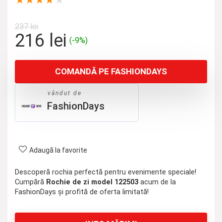
★
★
★
★
★
237
lei
Prețul
Prețul
216
lei
(-9%)
inițial
curent
a
este:
COMANDĂ PE FASHIONDAYS
fost:
216 lei.
237 lei.
vândut de
FashionDays
Adaugă la favorite
Descoperă rochia perfectă pentru evenimente speciale!
Cumpără
Rochie de zi model 122503
acum de la
FashionDays și profită de oferta limitată!