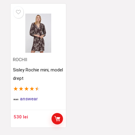
ROCHII
Sisley Rochie mini, model
drept
★
★
★
★
★
answear
530
lei