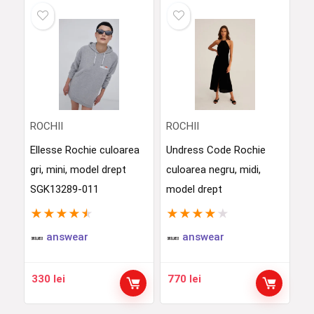
ROCHII
ROCHII
Ellesse Rochie culoarea
Undress Code Rochie
gri, mini, model drept
culoarea negru, midi,
SGK13289-011
model drept
★
★
★
★
★
★
★
★
★
★
answear
answear
330
lei
770
lei