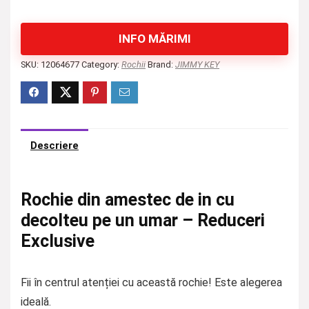
INFO MĂRIMI
SKU:
12064677
Category:
Rochii
Brand:
JIMMY KEY
Descriere
Rochie din amestec de in cu
decolteu pe un umar – Reduceri
Exclusive
Fii în centrul atenției cu această rochie! Este alegerea
ideală.