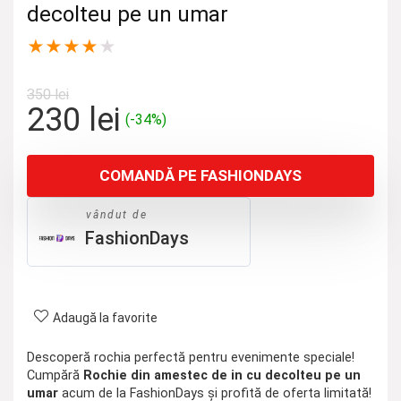
decolteu pe un umar
★
★
★
★
★
350
lei
Prețul
Prețul
230
lei
(-34%)
inițial
curent
a
este:
COMANDĂ PE FASHIONDAYS
fost:
230 lei.
350 lei.
vândut de
FashionDays
Adaugă la favorite
Descoperă rochia perfectă pentru evenimente speciale!
Cumpără
Rochie din amestec de in cu decolteu pe un
umar
acum de la FashionDays și profită de oferta limitată!