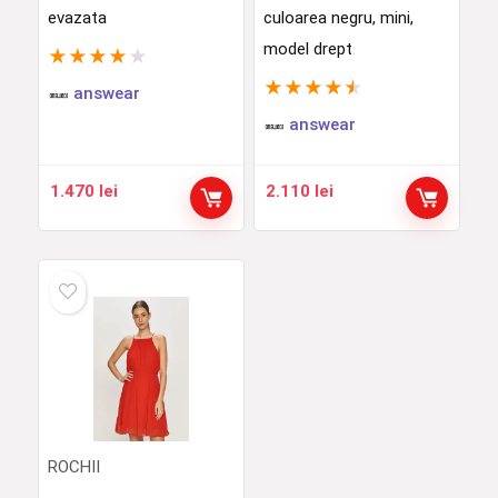
evazata
culoarea negru, mini,
model drept
★
★
★
★
★
★
★
★
★
★
answear
answear
1.470
lei
2.110
lei
ROCHII