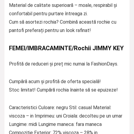
Material de calitate superioară – moale, respirabil și
confortabil pentru purtare întreaga zi.
Cum să asortezi rochia? Combină această rochie cu
pantofi preferați pentru un look rafinat!
FEMEI/IMBRACAMINTE/Rochii JIMMY KEY
Profită de reduceri și preț mic numai la FashionDays.
Cumpără acum și profită de oferta specială!
Stoc limitat! Cumpără rochia înainte să se epuizeze!
Caracteristici Culoare: negru Stil: casual Material:
viscoza – in Imprimeu: uni Croiala: decolteu pe un umar
Lungime: midi Lungime maneca: fara maneca
Compozitie Exterior: 72% viscoza – 28% in.