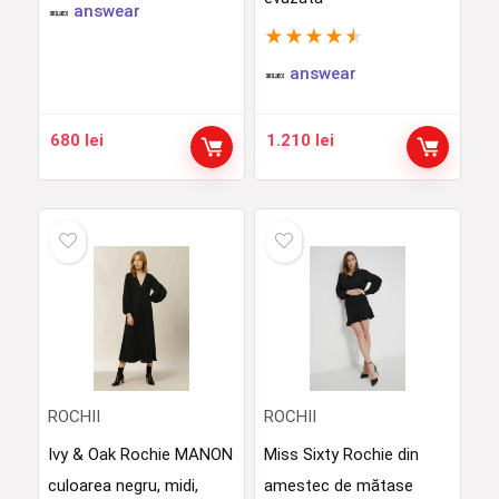
answear
★
★
★
★
★
answear
680
lei
1.210
lei
ROCHII
ROCHII
Ivy & Oak Rochie MANON
Miss Sixty Rochie din
culoarea negru, midi,
amestec de mătase