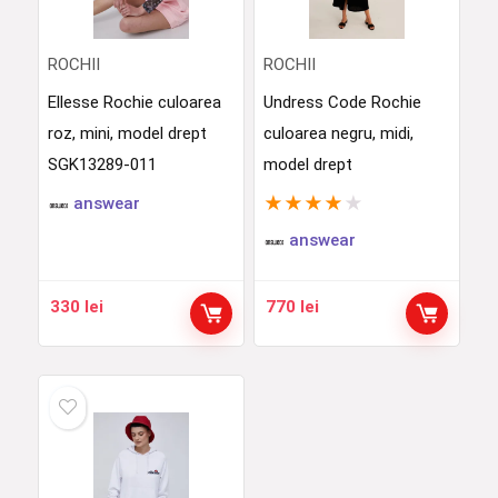
ROCHII
ROCHII
Ellesse Rochie culoarea
Undress Code Rochie
roz, mini, model drept
culoarea negru, midi,
SGK13289-011
model drept
★
★
★
★
★
answear
answear
330
lei
770
lei