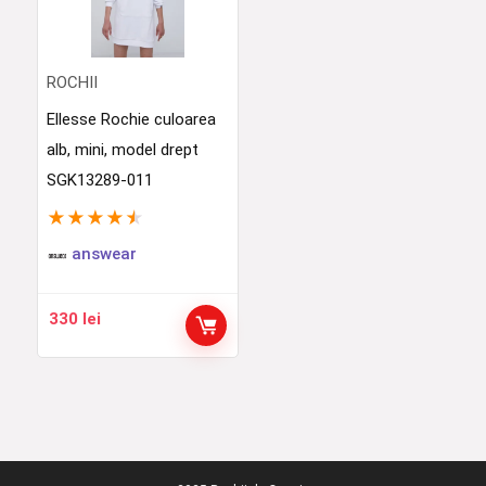
ROCHII
Ellesse Rochie culoarea
alb, mini, model drept
SGK13289-011
★
★
★
★
★
answear
330
lei