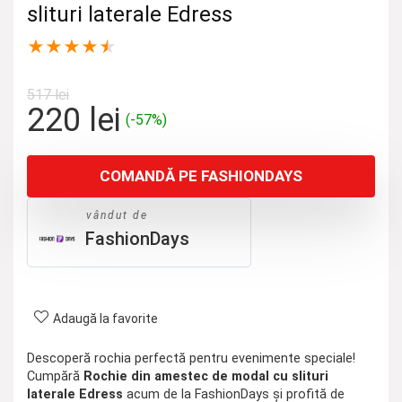
slituri laterale Edress
★
★
★
★
★
517
lei
Prețul
Prețul
220
lei
(-57%)
inițial
curent
a
este:
COMANDĂ PE FASHIONDAYS
fost:
220 lei.
517 lei.
vândut de
FashionDays
Adaugă la favorite
Descoperă rochia perfectă pentru evenimente speciale!
Cumpără
Rochie din amestec de modal cu slituri
laterale Edress
acum de la FashionDays și profită de