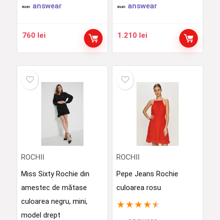
answear
answear
760
lei
1.210
lei
ROCHII
ROCHII
Miss Sixty Rochie din
Pepe Jeans Rochie
amestec de mătase
culoarea rosu
culoarea negru, mini,
★
★
★
★
★
model drept