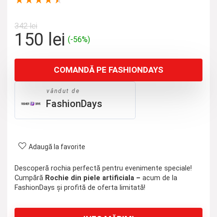
★
★
★
★
★
342
lei
Prețul
Prețul
150
lei
(-56%)
inițial
curent
a
este:
COMANDĂ PE FASHIONDAYS
fost:
150 lei.
342 lei.
vândut de
FashionDays
Adaugă la favorite
Descoperă rochia perfectă pentru evenimente speciale!
Cumpără
Rochie din piele artificiala –
acum de la
FashionDays și profită de oferta limitată!