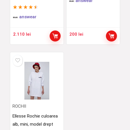
answear
★
★
★
★
★
answear
2.110
lei
200
lei
ROCHII
Ellesse Rochie culoarea
alb, mini, model drept