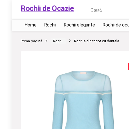
Rochii de Ocazie
Home
Rochii
Rochii elegante
Rochii de oc
Prima pagină
Rochii
Rochie din tricot cu dantela