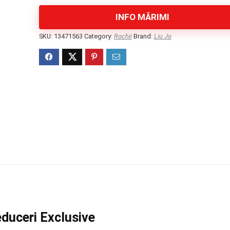
INFO MĂRIMI
SKU:
13471563
Category:
Rochii
Brand:
Liu Jo
educeri Exclusive