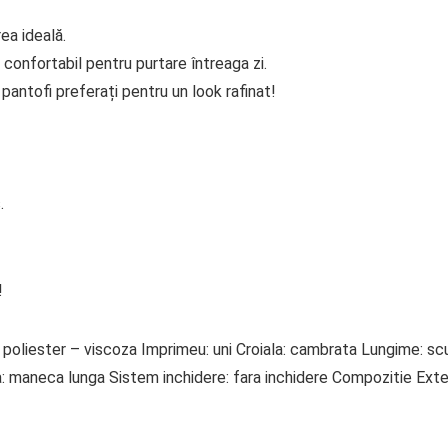
ea ideală.
 confortabil pentru purtare întreaga zi.
antofi preferați pentru un look rafinat!
.
!
l: poliester – viscoza Imprimeu: uni Croiala: cambrata Lungime: sc
 maneca lunga Sistem inchidere: fara inchidere Compozitie Exter