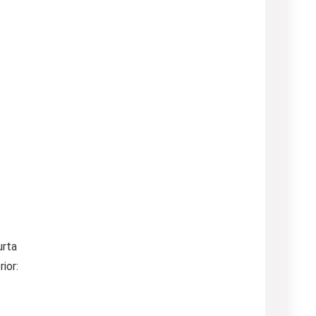
urta
ior: