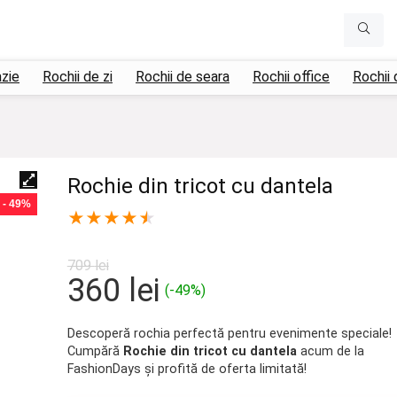
azie
Rochii de zi
Rochii de seara
Rochii office
Rochii 
Rochie din tricot cu dantela
- 49%
★
★
★
★
★
709
lei
Prețul
Prețul
360
lei
(-49%)
inițial
curent
a
este:
Descoperă rochia perfectă pentru evenimente speciale!
Cumpără
Rochie din tricot cu dantela
acum de la
fost:
360 lei.
FashionDays și profită de oferta limitată!
709 lei.