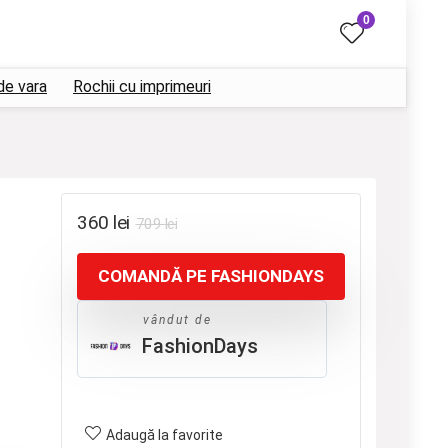
0
de vara
Rochii cu imprimeuri
Prețul
Prețul
360
lei
709
lei
inițial
curent
COMANDĂ PE FASHIONDAYS
a
este:
fost:
360 lei.
vândut de
709 lei.
FashionDays
Adaugă la favorite