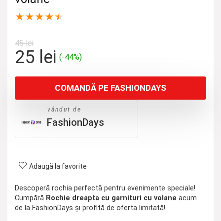
★
★
★
★
★
45
lei
Prețul
Prețul
25
lei
(-44%)
inițial
curent
a
este:
COMANDĂ PE FASHIONDAYS
fost:
25 lei.
45 lei.
vândut de
FashionDays
Adaugă la favorite
Descoperă rochia perfectă pentru evenimente speciale!
Cumpără
Rochie dreapta cu garnituri cu volane
acum
de la FashionDays și profită de oferta limitată!