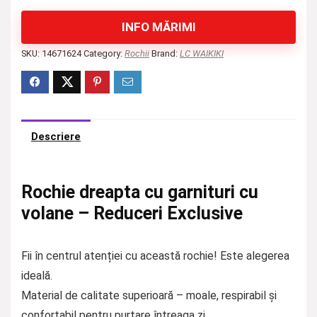
INFO MĂRIMI
SKU:
14671624
Category:
Rochii
Brand:
LC WAIKIKI
Descriere
Rochie dreapta cu garnituri cu
volane – Reduceri Exclusive
Fii în centrul atenției cu această rochie! Este alegerea
ideală.
Material de calitate superioară – moale, respirabil și
confortabil pentru purtare întreaga zi.