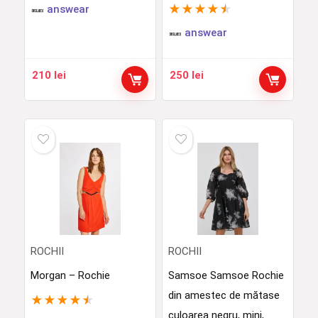
★
★
★
★
★
answear
answear
210
lei
250
lei
ROCHII
ROCHII
Morgan – Rochie
Samsoe Samsoe Rochie
din amestec de mătase
★
★
★
★
★
culoarea negru, mini,