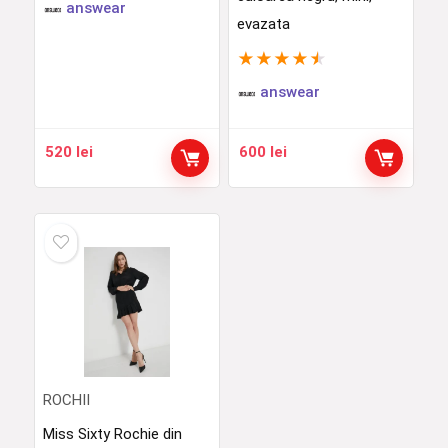
answear
evazata
★
★
★
★
★
answear
520
lei
600
lei
ROCHII
Miss Sixty Rochie din