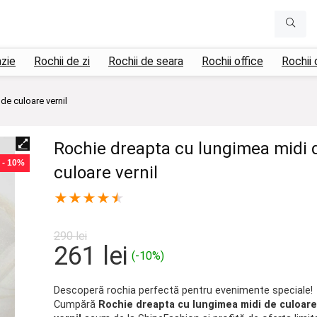
azie
Rochii de zi
Rochii de seara
Rochii office
Rochii 
de culoare vernil
Rochie dreapta cu lungimea midi 
- 10%
culoare vernil
★
★
★
★
★
290
lei
Prețul
Prețul
261
lei
(-10%)
inițial
curent
a
este:
Descoperă rochia perfectă pentru evenimente speciale!
Cumpără
Rochie dreapta cu lungimea midi de culoare
fost:
261 lei.