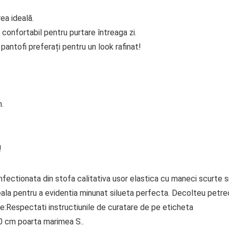
ea ideală.
 confortabil pentru purtare întreaga zi.
antofi preferați pentru un look rafinat!
n.
!
fectionata din stofa calitativa usor elastica cu maneci scurte s
ideala pentru a evidentia minunat silueta perfecta. Decolteu petr
ere:Respectati instructiunile de curatare de pe eticheta
0 cm poarta marimea S..