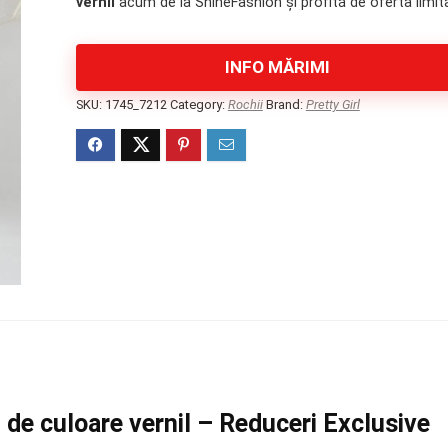
vernil
acum de la ShineFashion și profită de oferta limit
290 lei.
INFO MĂRIMI
SKU:
1745_7212
Category:
Rochii
Brand:
Pretty Girl
 de culoare vernil – Reduceri Exclusive