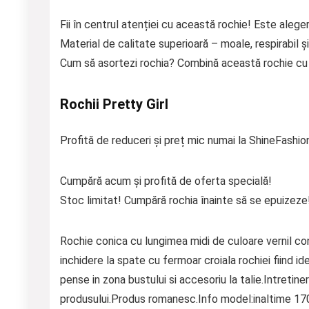
Fii în centrul atenției cu această rochie! Este aleger
Material de calitate superioară – moale, respirabil și
Cum să asortezi rochia? Combină această rochie cu p
Rochii Pretty Girl
Profită de reduceri și preț mic numai la ShineFashio
Cumpără acum și profită de oferta specială!
Stoc limitat! Cumpără rochia înainte să se epuizeze
Rochie conica cu lungimea midi de culoare vernil con
inchidere la spate cu fermoar croiala rochiei fiind 
pense in zona bustului si accesoriu la talie.Intretin
produsului.Produs romanesc.Info model:inaltime 17