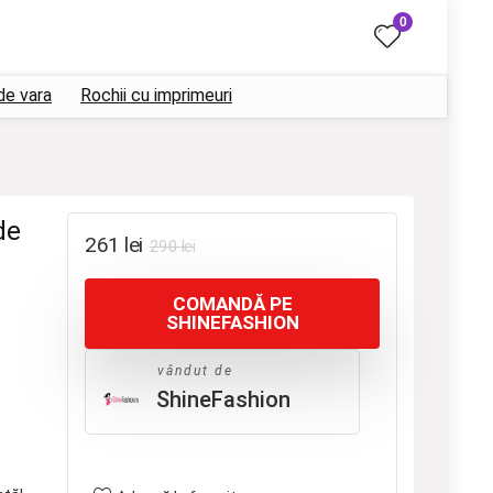
0
de vara
Rochii cu imprimeuri
de
Prețul
Prețul
261
lei
290
lei
inițial
curent
COMANDĂ PE
a
este:
SHINEFASHION
fost:
261 lei.
290 lei.
vândut de
ShineFashion