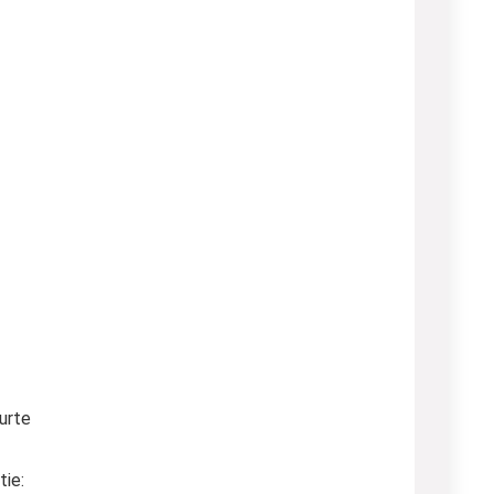
curte
tie: