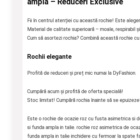
ampla – Reduceri Exclusive
Fii în centrul atenției cu această rochie! Este aleger
Material de calitate superioară – moale, respirabil și
Cum să asortezi rochia? Combină această rochie cu p
Rochii elegante
Profită de reduceri și preț mic numai la DyFashion.
Cumpără acum și profită de oferta specială!
Stoc limitat! Cumpără rochia înainte să se epuizeze
Este o rochie de ocazie roz cu fusta asimetrica si 
si funda ampla in talie. rochie roz asimetrica de oc
funda ampla in talie inchidere cu fermoar la spate f