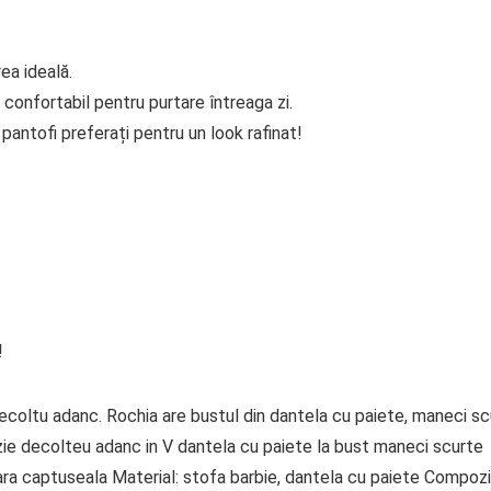
ea ideală.
 confortabil pentru purtare întreaga zi.
antofi preferați pentru un look rafinat!
!
decoltu adanc. Rochia are bustul din dantela cu paiete, maneci s
azie decolteu adanc in V dantela cu paiete la bust maneci scurte
ara captuseala Material: stofa barbie, dantela cu paiete Compozi