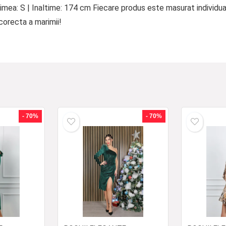
ea: S | Inaltime: 174 cm Fiecare produs este masurat individua
corecta a marimii!
- 70%
- 70%