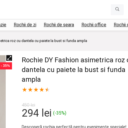
azie
Rochii de zi
Rochii de seara
Rochii office
Rochii 
trica roz cu dantela cu paiete la bust si funda ampla
Rochie DY Fashion asimetrica roz 
- 35%
dantela cu paiete la bust si funda
ampla
★
★
★
★
★
450
lei
Prețul
Prețul
294
lei
(-35%)
inițial
curent
Descoperă rochia perfectă pentru evenimente speciale!