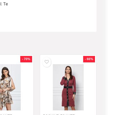
l. Te
- 70%
- 66%