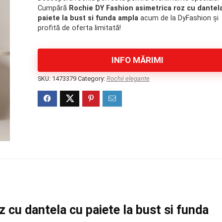
a
este:
Cumpără
Rochie DY Fashion asimetrica roz cu dantel
fost:
294 lei.
paiete la bust si funda ampla
acum de la DyFashion și
450 lei.
profită de oferta limitată!
INFO MĂRIMI
SKU:
1473379
Category:
Rochii elegante
 cu dantela cu paiete la bust si funda