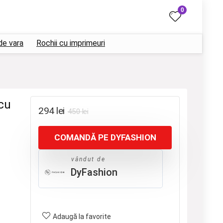
0
de vara
Rochii cu imprimeuri
cu
Prețul
Prețul
294
lei
450
lei
inițial
curent
COMANDĂ PE DYFASHION
a
este:
fost:
294 lei.
vândut de
450 lei.
DyFashion
Adaugă la favorite