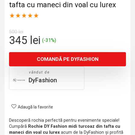
tafta cu maneci din voal cu lurex
★
★
★
★
★
500
lei
Prețul
Prețul
345
lei
(-31%)
inițial
curent
a
este:
COMANDĂ PE DYFASHION
fost:
345 lei.
500 lei.
vândut de
DyFashion
Adaugă la favorite
Descoperă rochia perfectă pentru evenimente speciale!
Cumpără
Rochie DY Fashion midi turcoaz din tafta cu
maneci din voal cu lurex
acum de la DyFashion și profită