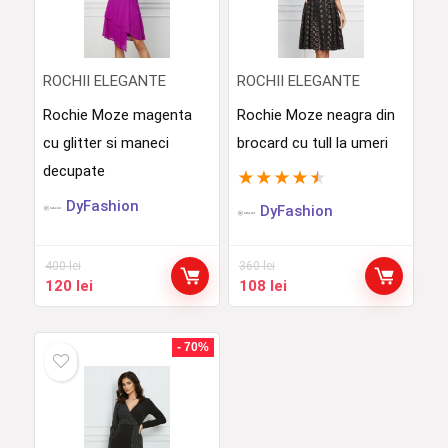
ROCHII ELEGANTE
ROCHII ELEGANTE
Rochie Moze magenta
Rochie Moze neagra din
cu glitter si maneci
brocard cu tull la umeri
decupate
★
★
★
★
★
DyFashion
DyFashion
400
lei
360
lei
Prețul
Prețul
Prețul
Prețul
120
lei
108
lei
inițial
curent
inițial
curent
a
este:
a
este:
fost:
120 lei.
fost:
108 lei.
- 70%
400 lei.
360 lei.