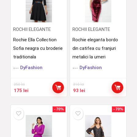
ROCHII ELEGANTE
ROCHII ELEGANTE
Rochie Ella Collection
Rochie eleganta bordo
Sofia neagra cu broderie
din catifea cu franjuri
traditionala
metalici la umeri
DyFashion
DyFashion
350
lei
310
lei
Prețul
Prețul
Prețul
Prețul
175
lei
93
lei
inițial
curent
inițial
curent
a
este:
a
este:
fost:
175 lei.
fost:
93 lei.
- 70%
- 70%
350 lei.
310 lei.