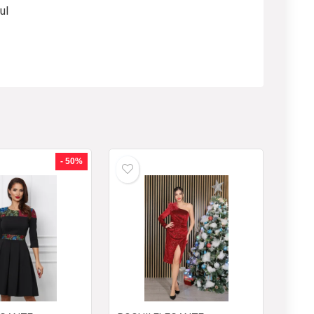
ul
- 50%