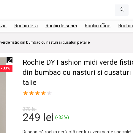
azie
Rochii de zi
Rochii de seara
Rochii office
Rochii 
erde fistic din bumbac cu nasturi si cusaturi pe talie
Rochie DY Fashion midi verde fisti
- 33%
din bumbac cu nasturi si cusaturi
talie
★
★
★
★
★
370
lei
Prețul
Prețul
249
lei
(-33%)
inițial
curent
Descoperă rochia perfectă pentru evenimente speciale!