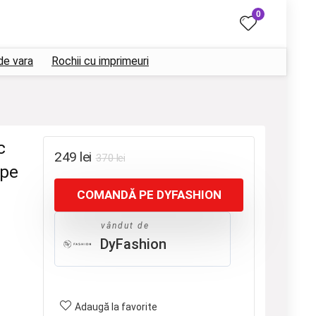
0
de vara
Rochii cu imprimeuri
c
Prețul
Prețul
249
lei
370
lei
 pe
inițial
curent
COMANDĂ PE DYFASHION
a
este:
fost:
249 lei.
vândut de
370 lei.
DyFashion
Adaugă la favorite