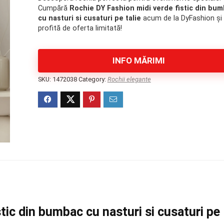
a
este:
Cumpără
Rochie DY Fashion midi verde fistic din bu
fost:
249 lei.
cu nasturi si cusaturi pe talie
acum de la DyFashion și
370 lei.
profită de oferta limitată!
INFO MĂRIMI
SKU:
1472038
Category:
Rochii elegante
tic din bumbac cu nasturi si cusaturi pe