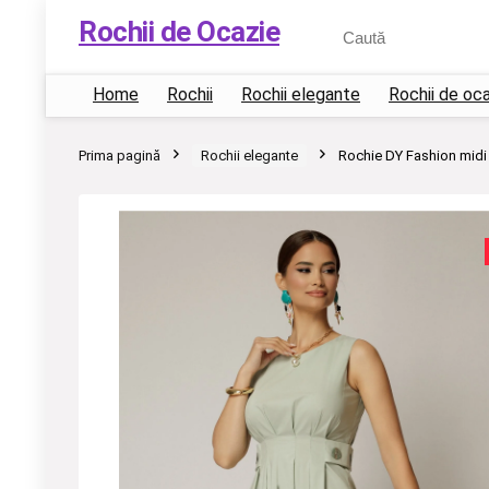
Rochii de Ocazie
Home
Rochii
Rochii elegante
Rochii de oc
Prima pagină
Rochii elegante
Rochie DY Fashion midi v