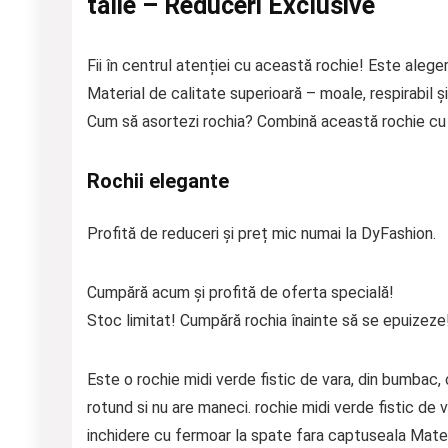
talie – Reduceri Exclusive
Fii în centrul atenției cu această rochie! Este aleger
Material de calitate superioară – moale, respirabil și
Cum să asortezi rochia? Combină această rochie cu p
Rochii elegante
Profită de reduceri și preț mic numai la DyFashion.
Cumpără acum și profită de oferta specială!
Stoc limitat! Cumpără rochia înainte să se epuizeze
Este o rochie midi verde fistic de vara, din bumbac, c
rotund si nu are maneci. rochie midi verde fistic de 
inchidere cu fermoar la spate fara captuseala Mate