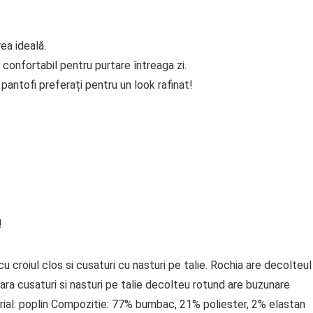
ea ideală.
 confortabil pentru purtare întreaga zi.
antofi preferați pentru un look rafinat!
!
u croiul clos si cusaturi cu nasturi pe talie. Rochia are decolteul
vara cusaturi si nasturi pe talie decolteu rotund are buzunare
rial: poplin Compozitie: 77% bumbac, 21% poliester, 2% elastan