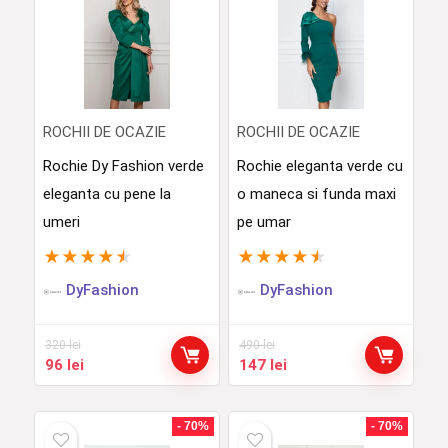
ROCHII DE OCAZIE
ROCHII DE OCAZIE
Rochie Dy Fashion verde
Rochie eleganta verde cu
eleganta cu pene la
o maneca si funda maxi
umeri
pe umar
★
★
★
★
★
★
★
★
★
★
DyFashion
DyFashion
320
lei
490
lei
Prețul
Prețul
Prețul
Prețul
96
lei
147
lei
inițial
curent
inițial
curent
a
este:
a
este:
fost:
96 lei.
fost:
147 lei.
- 70%
- 70%
320 lei.
490 lei.