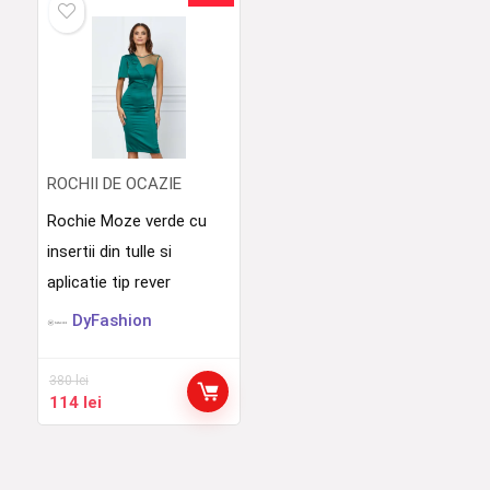
450 lei.
420 lei.
ROCHII DE OCAZIE
Rochie Moze verde cu
insertii din tulle si
aplicatie tip rever
DyFashion
380
lei
Prețul
Prețul
114
lei
inițial
curent
a
este:
fost:
114 lei.
380 lei.