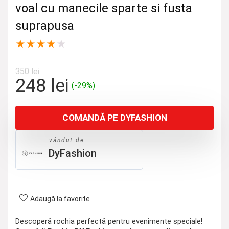
voal cu manecile sparte si fusta
suprapusa
★
★
★
★
★
350
lei
Prețul
Prețul
248
lei
(-29%)
inițial
curent
a
este:
COMANDĂ PE DYFASHION
fost:
248 lei.
350 lei.
vândut de
DyFashion
Adaugă la favorite
Descoperă rochia perfectă pentru evenimente speciale!