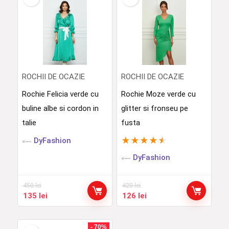
ROCHII DE OCAZIE
ROCHII DE OCAZIE
Rochie Felicia verde cu
Rochie Moze verde cu
buline albe si cordon in
glitter si fronseu pe
talie
fusta
★
★
★
★
★
DyFashion
DyFashion
450
lei
420
lei
Prețul
Prețul
Prețul
Prețul
135
lei
126
lei
inițial
curent
inițial
curent
a
este:
a
este:
fost:
135 lei.
fost:
126 lei.
- 70%