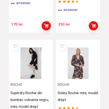
★
★
★
★
★
answear
answear
170
lei
250
lei
ROCHII
ROCHII
Superdry Rochie din
Sisley Rochie mini, model
bumbac culoarea negru,
drept
mini, model drept
★
★
★
★
★