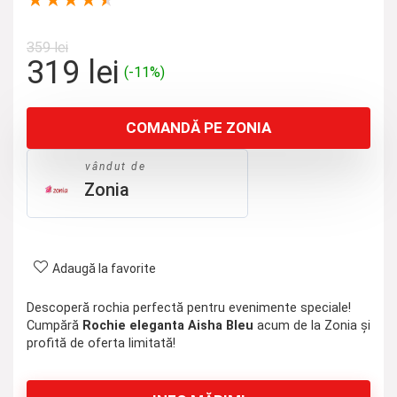
★
★
★
★
★
359
lei
Prețul
Prețul
319
lei
(-11%)
inițial
curent
a
este:
COMANDĂ PE ZONIA
fost:
319 lei.
359 lei.
vândut de
Zonia
Adaugă la favorite
Descoperă rochia perfectă pentru evenimente speciale!
Cumpără
Rochie eleganta Aisha Bleu
acum de la Zonia și
profită de oferta limitată!