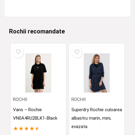
Rochii recomandate
ROCHII
ROCHII
Vans – Rochie
Superdry Rochie culoarea
VN0A4RU2BLK1-Black
albastru marin, mini,
evazata
★
★
★
★
★