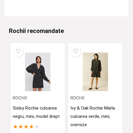
Rochii recomandate
ROCHII
ROCHII
Sisley Rochie culoarea
Ivy & Oak Rochie Marla
negru, mini, model drept
culoarea verde, mini,
oversize
★
★
★
★
★