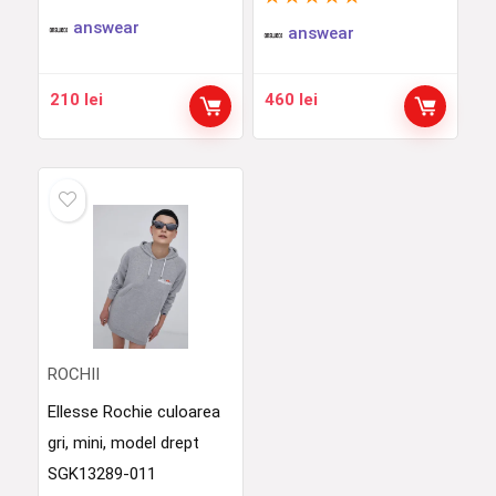
answear
answear
210
lei
460
lei
ROCHII
Ellesse Rochie culoarea
gri, mini, model drept
SGK13289-011