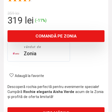
★
★
★
★
★
359
lei
Prețul
Prețul
319
lei
(-11%)
inițial
curent
a
este:
COMANDĂ PE ZONIA
fost:
319 lei.
359 lei.
vândut de
Zonia
Adaugă la favorite
Descoperă rochia perfectă pentru evenimente speciale!
Cumpără
Rochie eleganta Aisha Verde
acum de la Zonia
și profită de oferta limitată!