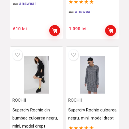
★
★
★
★
★
answear
answear
610
lei
1.090
lei
ROCHII
ROCHII
Superdry Rochie din
Superdry Rochie culoarea
bumbac culoarea negru,
negru, mini, model drept
mini, model drept
★
★
★
★
★