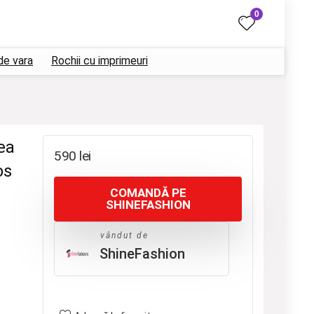
0
de vara
Rochii cu imprimeuri
ea
590
lei
os
COMANDĂ PE
SHINEFASHION
vândut de
ShineFashion