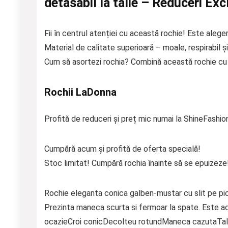
detasabil la talie – Reduceri Exc
Fii în centrul atenției cu această rochie! Este aleger
Material de calitate superioară – moale, respirabil și
Cum să asortezi rochia? Combină această rochie cu p
Rochii LaDonna
Profită de reduceri și preț mic numai la ShineFashio
Cumpără acum și profită de oferta specială!
Stoc limitat! Cumpără rochia înainte să se epuizeze
Rochie eleganta conica galben-mustar cu slit pe picio
Prezinta maneca scurta si fermoar la spate. Este a
ocazieCroi conicDecolteu rotundManeca cazutaTalie