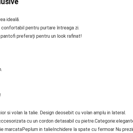
lusive
ea ideală.
 confortabil pentru purtare întreaga zi.
antofi preferați pentru un look rafinat!
n.
!
r si volan la talie. Design deosebit cu volan amplu in lateral.
cccesorizata cu un cordon detasabil cu pietre.Categorie:elegan
 marcataPeplum in talieInchidere la spate cu fermoar Nu prezi