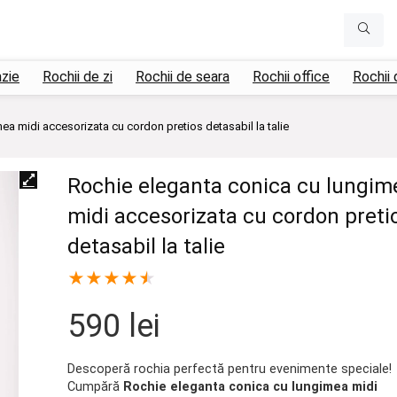
azie
Rochii de zi
Rochii de seara
Rochii office
Rochii 
ea midi accesorizata cu cordon pretios detasabil la talie
Rochie eleganta conica cu lungim
midi accesorizata cu cordon preti
detasabil la talie
★
★
★
★
★
590
lei
Descoperă rochia perfectă pentru evenimente speciale!
Cumpără
Rochie eleganta conica cu lungimea midi